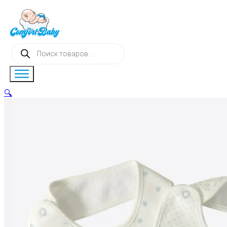
Поиск
товаров
🔍