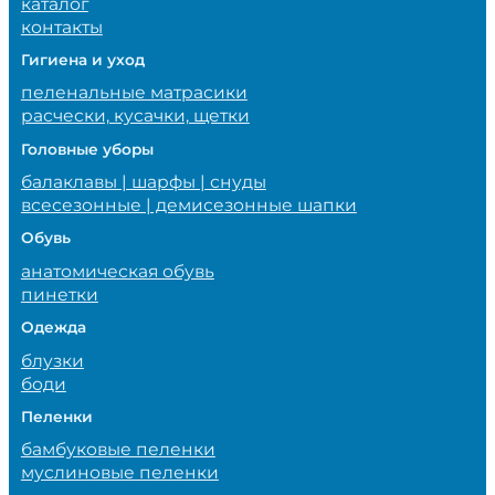
каталог
контакты
Гигиена и уход
пеленальные матрасики
расчески, кусачки, щетки
Головные уборы
балаклавы | шарфы | снуды
всесезонные | демисезонные шапки
Обувь
анатомическая обувь
пинетки
Одежда
блузки
боди
Пеленки
бамбуковые пеленки
муслиновые пеленки