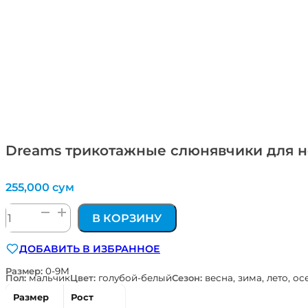
Dreams трикотажные слюнявчики для н
255,000
сум
Количество
В КОРЗИНУ
товара
Dreams
ДОБАВИТЬ В ИЗБРАННОЕ
трикотажные
слюнявчики
Размер:
0-9М
Пол:
мальчик
Цвет:
голубой-белый
Сезон:
весна, зима, лето, ос
для
новорожденных
Размер
Рост
2шт