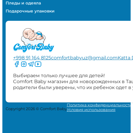
Пледы и одеяла
Подарочные упаковки
+998 91 164 8125
comfortbabyuz@gmail.com
Katta 
Следите за нами на Facebook
Следите за нами в Instagram
Следите за нами в Telegram
Следите за нами в YouTube
Выбираем только лучшее для детей!
Comfort Baby магазин для новорожденных в Та
родители были уверены, что их ребенок одет в
Политика конфиденциальности
Copyright 2026 © Comfort Baby
Условия использования