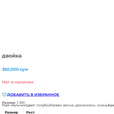
двойка
350,000
сум
Нет в наличии
ДОБАВИТЬ В ИЗБРАННОЕ
Размер:
1-3М
Пол:
мальчик
Цвет:
голубой
Сезон:
весна, демисезон, осень
Бр
Размер
Рост