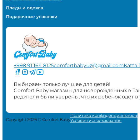
Пледы и одеяла
Подарочные упаковки
+998 91 164 8125
comfortbabyuz@gmail.com
Katta 
Следите за нами на Facebook
Следите за нами в Instagram
Следите за нами в Telegram
Следите за нами в YouTube
Выбираем только лучшее для детей!
Comfort Baby магазин для новорожденных в Та
родители были уверены, что их ребенок одет в
Политика конфиденциальности
Copyright 2026 © Comfort Baby
Условия использования