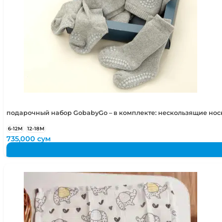
подарочный набор GobabyGo – в комплекте: нескользящие но
6-12М
12-18М
735,000
сум