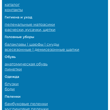
каталог
контакты
Гигиена и уход
пеленальные матрасики
расчески, кусачки, щетки
Головные уборы
балаклавы | шарфы | снуды
всесезонные | демисезонные шапки
Обувь
анатомическая обувь
пинетки
Одежда
блузки
боди
Пеленки
бамбуковые пеленки
муслиновые пеленки