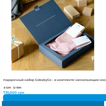
подарочный набор GobabyGo – в комплекте: нескользящие но
6-12М
12-18М
735,000
сум