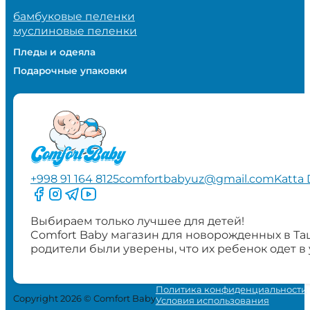
бамбуковые пеленки
муслиновые пеленки
Пледы и одеяла
Подарочные упаковки
+998 91 164 8125
comfortbabyuz@gmail.com
Katta 
Следите за нами на Facebook
Следите за нами в Instagram
Следите за нами в Telegram
Следите за нами в YouTube
Выбираем только лучшее для детей!
Comfort Baby магазин для новорожденных в Та
родители были уверены, что их ребенок одет в
Политика конфиденциальности
Copyright 2026 © Comfort Baby
Условия использования