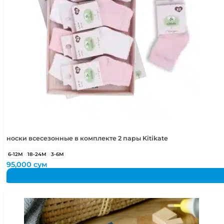
5-6 лет
110-116 см
носки всесезонные в комплекте 2 пары Kitikate
6-12М
18-24М
3-6М
95,000
сум