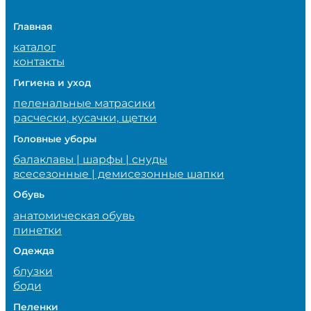
Главная
каталог
контакты
Гигиена и уход
пеленальные матрасики
расчески, кусачки, щетки
Головные уборы
балаклавы | шарфы | снуды
всесезонные | демисезонные шапки
Обувь
анатомическая обувь
пинетки
Одежда
блузки
боди
Пеленки