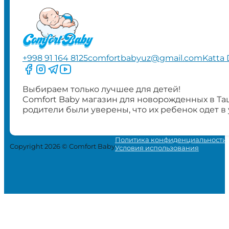
+998 91 164 8125
comfortbabyuz@gmail.com
Katta 
Следите за нами на Facebook
Следите за нами в Instagram
Следите за нами в Telegram
Следите за нами в YouTube
Выбираем только лучшее для детей!
Comfort Baby магазин для новорожденных в Та
родители были уверены, что их ребенок одет в
Политика конфиденциальности
Copyright 2026 © Comfort Baby
Условия использования