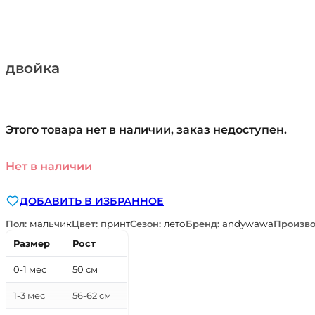
двойка
Этого товара нет в наличии, заказ недоступен.
Нет в наличии
ДОБАВИТЬ В ИЗБРАННОЕ
Пол:
мальчик
Цвет:
принт
Сезон:
лето
Бренд:
andywawa
Произво
Размер
Рост
0-1 мес
50 см
1-3 мес
56-62 см