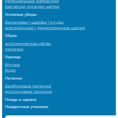
пеленальные матрасики
расчески, кусачки, щетки
Головные уборы
балаклавы | шарфы | снуды
всесезонные | демисезонные шапки
Обувь
анатомическая обувь
пинетки
Одежда
блузки
боди
Пеленки
бамбуковые пеленки
муслиновые пеленки
Пледы и одеяла
Подарочные упаковки