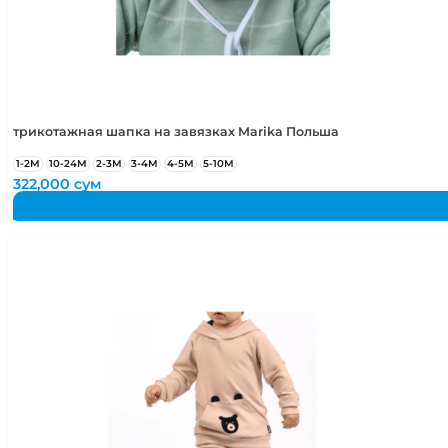
трикотажная шапка на завязках Marika Польша
1-2М
10-24М
2-3М
3-4М
4-5М
5-10М
322,000
сум