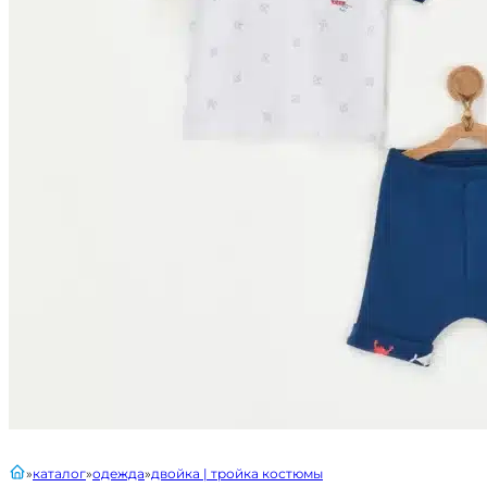
главная
каталог
одежда
двойка | тройка костюмы