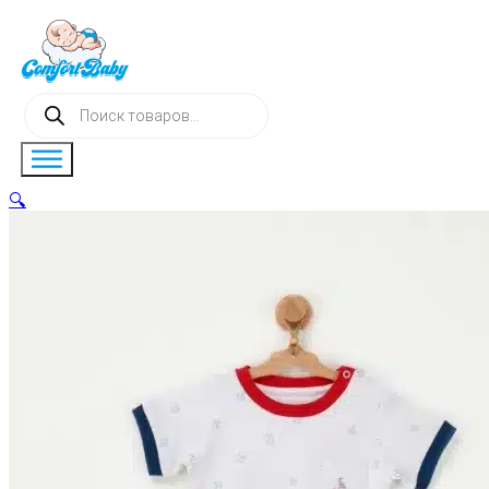
Поиск
товаров
🔍