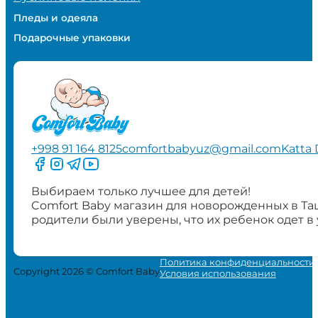
Пледы и одеяла
Подарочные упаковки
+998 91 164 8125
comfortbabyuz@gmail.com
Katta 
Следите за нами на Facebook
Следите за нами в Instagram
Следите за нами в Telegram
Следите за нами в YouTube
Выбираем только лучшее для детей!
Comfort Baby магазин для новорожденных в Та
родители были уверены, что их ребенок одет в
Политика конфиденциальности
Copyright 2026 © Comfort Baby
Условия использования