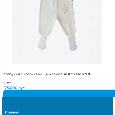
ползунки с носочками цв. кремовый Kitikate S71361
3-6М
175,000
сум
Главная