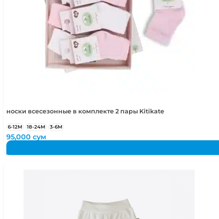
носки всесезонные в комплекте 2 пары Kitikate
6-12М
18-24М
3-6М
95,000
сум