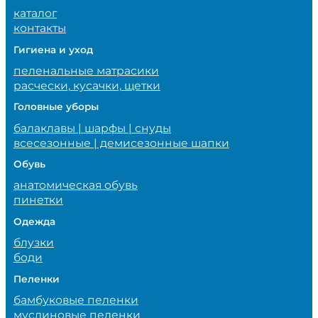
каталог
контакты
Гигиена и уход
пеленальные матрасики
расчески, кусачки, щетки
Головные уборы
балаклавы | шарфы | снуды
всесезонные | демисезонные шапки
Обувь
анатомическая обувь
пинетки
Одежда
блузки
боди
Пеленки
бамбуковые пеленки
муслиновые пеленки