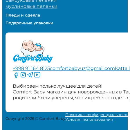
бамбуковые пеленки
муслиновые пеленки
Пледы и одеяла
Подарочные упаковки
+998 91 164 8125
comfortbabyuz@gmail.com
Katta 
Следите за нами на Facebook
Следите за нами в Instagram
Следите за нами в Telegram
Следите за нами в YouTube
Выбираем только лучшее для детей!
Comfort Baby магазин для новорожденных в Та
родители были уверены, что их ребенок одет в
Политика конфиденциальности
Copyright 2026 © Comfort Baby
Условия использования