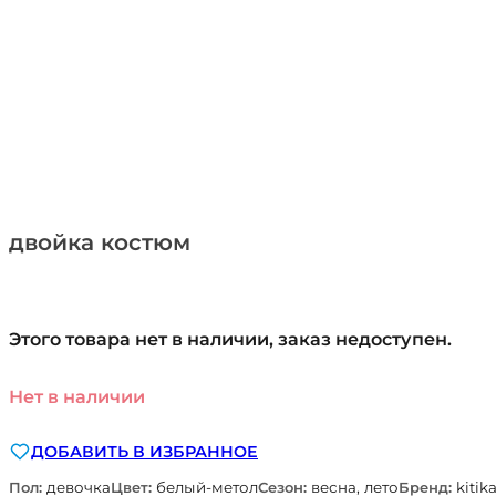
двойка костюм
Этого товара нет в наличии, заказ недоступен.
Нет в наличии
ДОБАВИТЬ В ИЗБРАННОЕ
Пол:
девочка
Цвет:
белый-метол
Сезон:
весна, лето
Бренд:
kitik