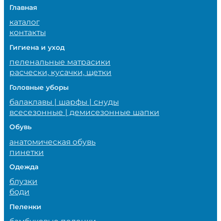
Главная
каталог
контакты
Гигиена и уход
пеленальные матрасики
расчески, кусачки, щетки
Головные уборы
балаклавы | шарфы | снуды
всесезонные | демисезонные шапки
Обувь
анатомическая обувь
пинетки
Одежда
блузки
боди
Пеленки