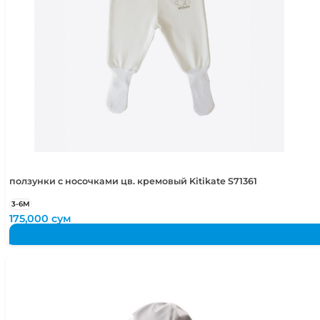
ползунки с носочками цв. кремовый Kitikate S71361
3-6М
175,000
сум