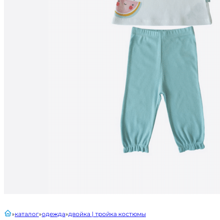
главная
каталог
одежда
двойка | тройка костюмы