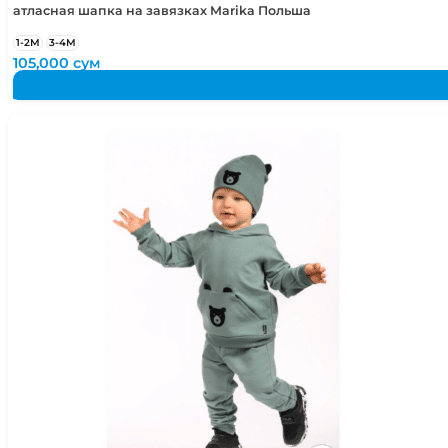
атласная шапка на завязках Marika Польша
1-2М
3-4М
105,000
сум