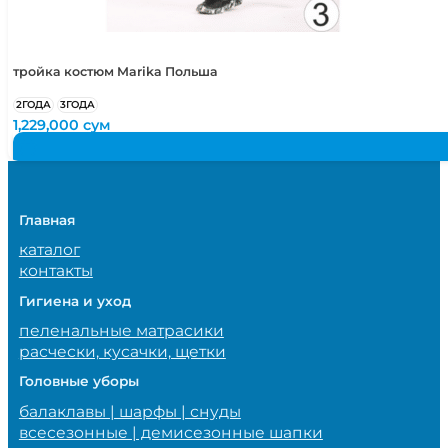
тройка костюм Marika Польша
2ГОДА
3ГОДА
1,229,000
сум
Главная
каталог
контакты
Гигиена и уход
пеленальные матрасики
расчески, кусачки, щетки
Головные уборы
балаклавы | шарфы | снуды
всесезонные | демисезонные шапки