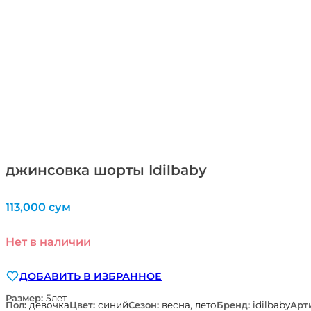
джинсовка шорты Idilbaby
113,000
сум
Нет в наличии
ДОБАВИТЬ В ИЗБРАННОЕ
Размер:
5лет
Пол:
девочка
Цвет:
синий
Сезон:
весна, лето
Бренд:
idilbaby
Арт