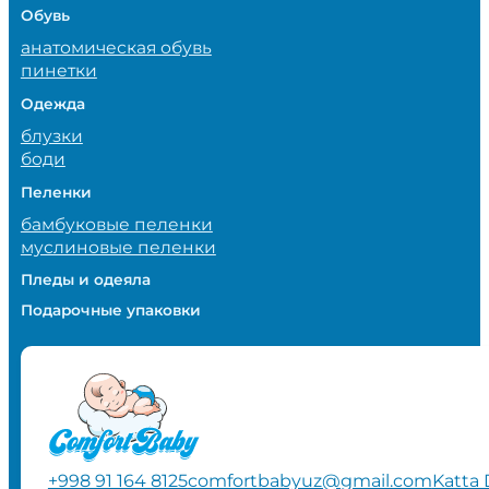
Обувь
анатомическая обувь
пинетки
Одежда
блузки
боди
Пеленки
бамбуковые пеленки
муслиновые пеленки
Пледы и одеяла
Подарочные упаковки
+998 91 164 8125
comfortbabyuz@gmail.com
Katta 