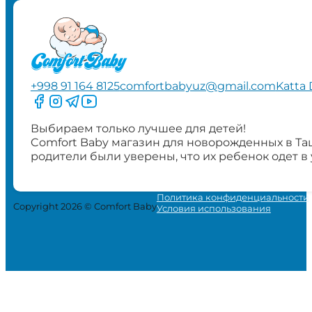
+998 91 164 8125
comfortbabyuz@gmail.com
Katta 
Следите за нами на Facebook
Следите за нами в Instagram
Следите за нами в Telegram
Следите за нами в YouTube
Выбираем только лучшее для детей!
Comfort Baby магазин для новорожденных в Та
родители были уверены, что их ребенок одет в
Политика конфиденциальности
Copyright 2026 © Comfort Baby
Условия использования