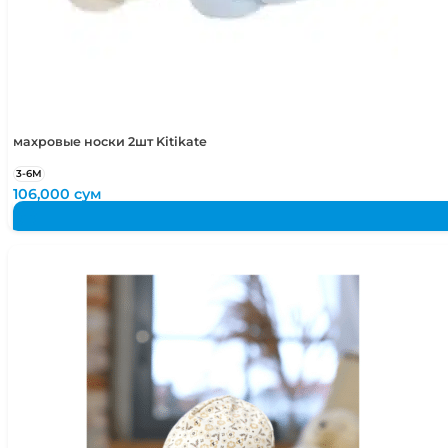
махровые носки 2шт Kitikate
3-6М
106,000
сум