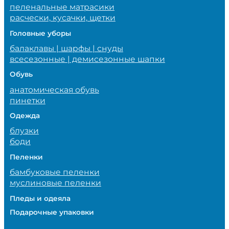
пеленальные матрасики
расчески, кусачки, щетки
Головные уборы
балаклавы | шарфы | снуды
всесезонные | демисезонные шапки
Обувь
анатомическая обувь
пинетки
Одежда
блузки
боди
Пеленки
бамбуковые пеленки
муслиновые пеленки
Пледы и одеяла
Подарочные упаковки