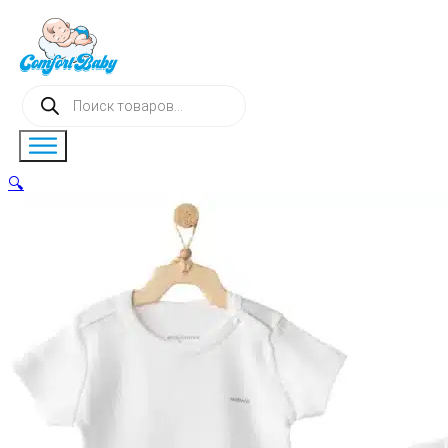
Поиск
товаров
🔍