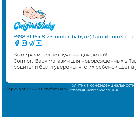
+998 91 164 8125
comfortbabyuz@gmail.com
Katta 
Следите за нами на Facebook
Следите за нами в Instagram
Следите за нами в Telegram
Следите за нами в YouTube
Выбираем только лучшее для детей!
Comfort Baby магазин для новорожденных в Та
родители были уверены, что их ребенок одет в
Политика конфиденциальности
Copyright 2026 © Comfort Baby
Условия использования