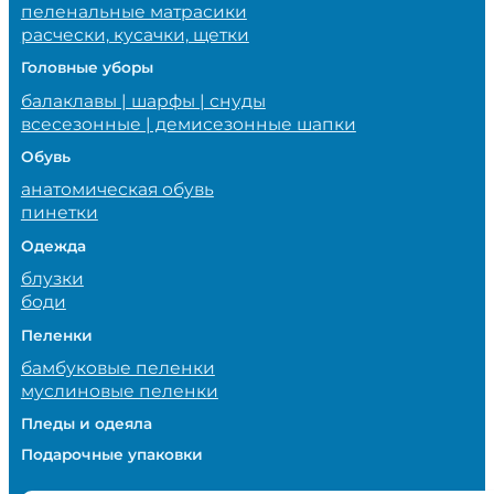
пеленальные матрасики
расчески, кусачки, щетки
Головные уборы
балаклавы | шарфы | снуды
всесезонные | демисезонные шапки
Обувь
анатомическая обувь
пинетки
Одежда
блузки
боди
Пеленки
бамбуковые пеленки
муслиновые пеленки
Пледы и одеяла
Подарочные упаковки