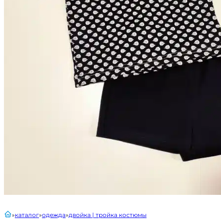
главная
каталог
одежда
двойка | тройка костюмы