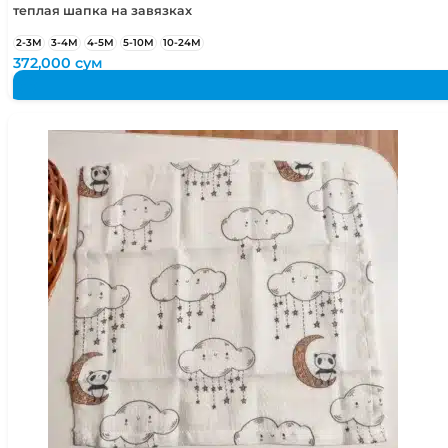
теплая шапка на завязках
2-3М
3-4М
4-5М
5-10М
10-24М
372,000
сум