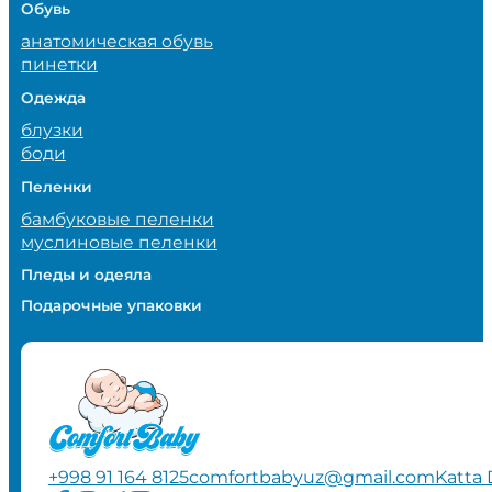
Обувь
анатомическая обувь
пинетки
Одежда
блузки
боди
Пеленки
бамбуковые пеленки
муслиновые пеленки
Пледы и одеяла
Подарочные упаковки
+998 91 164 8125
comfortbabyuz@gmail.com
Katta 