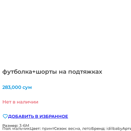
футболка+шорты на подтяжках
283,000
сум
Нет в наличии
ДОБАВИТЬ В ИЗБРАННОЕ
Размер:
3-6М
Пол:
мальчик
Цвет:
принт
Сезон:
весна, лето
Бренд:
idilbaby
Арт