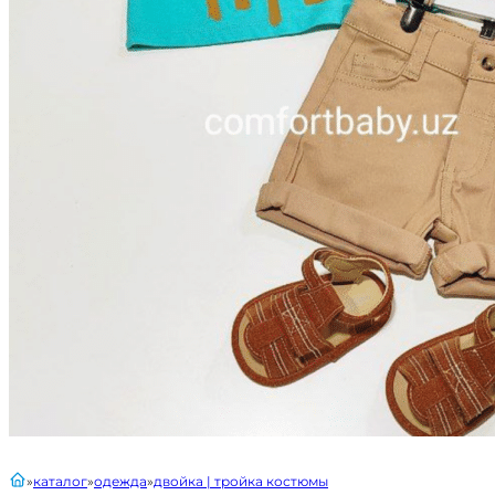
главная
каталог
одежда
двойка | тройка костюмы