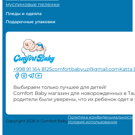
муслиновые пеленки
Пледы и одеяла
Подарочные упаковки
+998 91 164 8125
comfortbabyuz@gmail.com
Katta 
Следите за нами на Facebook
Следите за нами в Instagram
Следите за нами в Telegram
Следите за нами в YouTube
Выбираем только лучшее для детей!
Comfort Baby магазин для новорожденных в Та
родители были уверены, что их ребенок одет в
Политика конфиденциальности
Copyright 2026 © Comfort Baby
Условия использования