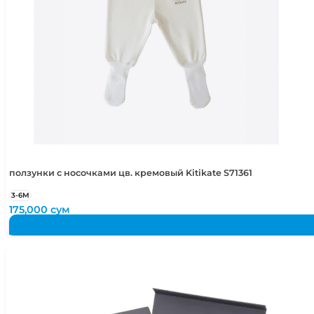
ползунки с носочками цв. кремовый Kitikate S71361
3-6М
175,000
сум