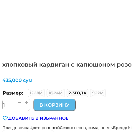
хлопковый кардиган с капюшоном розов
435,000
сум
Размер:
12-18М
18-24М
2-3ГОДА
9-12М
Количество
В КОРЗИНУ
товара
хлопковый
ДОБАВИТЬ В ИЗБРАННОЕ
кардиган
с
Пол:
девочка
Цвет:
розовый
Сезон:
весна, зима, осень
Бренд:
ki
капюшоном