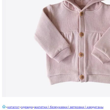
главная
каталог
одежда
жилетки | безрукавки | ветровки | кардиганы