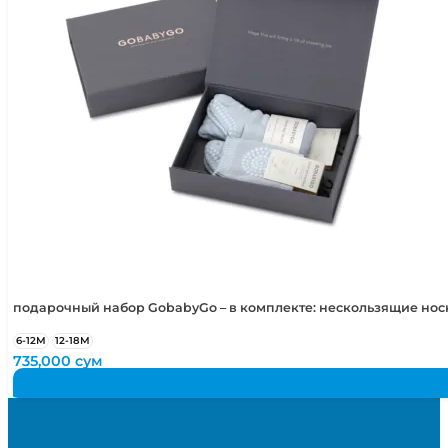
подарочный набор GobabyGo – в комплекте: нескользящие но
6-12М
12-18М
735,000
сум