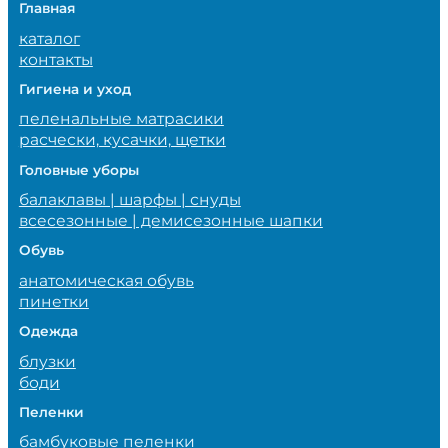
Главная
каталог
контакты
Гигиена и уход
пеленальные матрасики
расчески, кусачки, щетки
Головные уборы
балаклавы | шарфы | снуды
всесезонные | демисезонные шапки
Обувь
анатомическая обувь
пинетки
Одежда
блузки
боди
Пеленки
бамбуковые пеленки