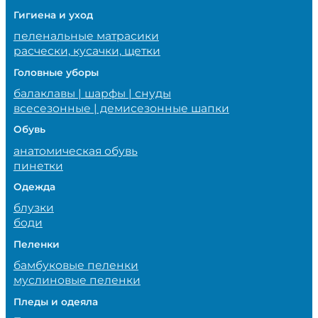
Гигиена и уход
пеленальные матрасики
расчески, кусачки, щетки
Головные уборы
балаклавы | шарфы | снуды
всесезонные | демисезонные шапки
Обувь
анатомическая обувь
пинетки
Одежда
блузки
боди
Пеленки
бамбуковые пеленки
муслиновые пеленки
Пледы и одеяла