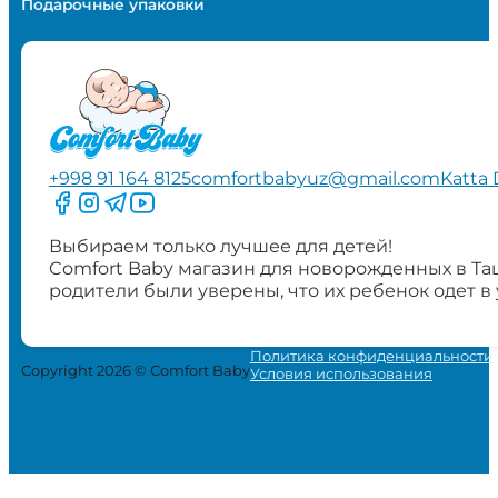
Подарочные упаковки
+998 91 164 8125
comfortbabyuz@gmail.com
Katta 
Следите за нами на Facebook
Следите за нами в Instagram
Следите за нами в Telegram
Следите за нами в YouTube
Выбираем только лучшее для детей!
Comfort Baby магазин для новорожденных в Та
родители были уверены, что их ребенок одет в
Политика конфиденциальности
Copyright 2026 © Comfort Baby
Условия использования