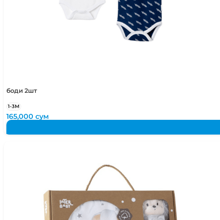
боди 2шт
1-3М
165,000
сум