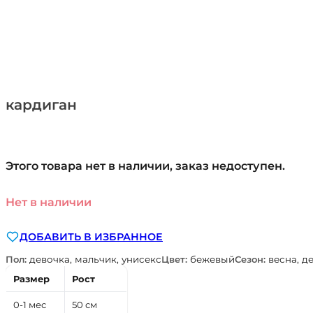
кардиган
Этого товара нет в наличии, заказ недоступен.
Нет в наличии
ДОБАВИТЬ В ИЗБРАННОЕ
Пол:
девочка, мальчик, унисекс
Цвет:
бежевый
Сезон:
весна, д
Размер
Рост
0-1 мес
50 см