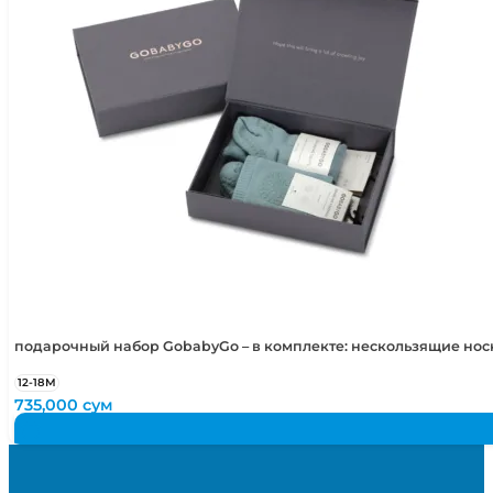
подарочный набор GobabyGo – в комплекте: нескользящие но
12-18М
735,000
сум