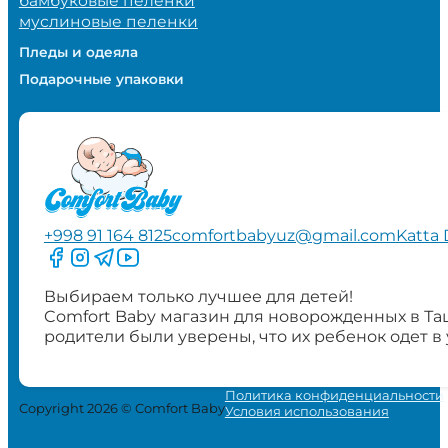
бамбуковые пеленки
муслиновые пеленки
Пледы и одеяла
Подарочные упаковки
+998 91 164 8125
comfortbabyuz@gmail.com
Katta 
Следите за нами на Facebook
Следите за нами в Instagram
Следите за нами в Telegram
Следите за нами в YouTube
Выбираем только лучшее для детей!
Comfort Baby магазин для новорожденных в Та
родители были уверены, что их ребенок одет в
Политика конфиденциальности
Copyright 2026 © Comfort Baby
Условия использования