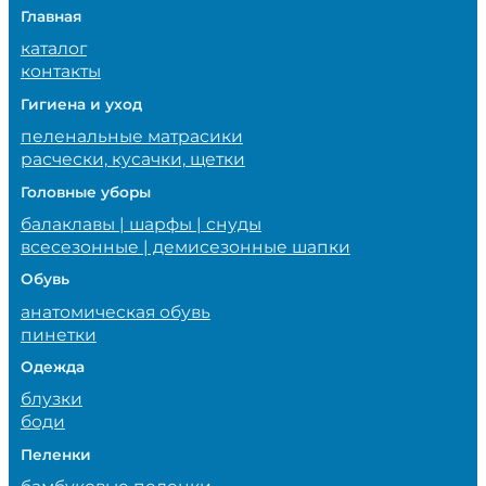
Главная
каталог
контакты
Гигиена и уход
пеленальные матрасики
расчески, кусачки, щетки
Головные уборы
балаклавы | шарфы | снуды
всесезонные | демисезонные шапки
Обувь
анатомическая обувь
пинетки
Одежда
блузки
боди
Пеленки