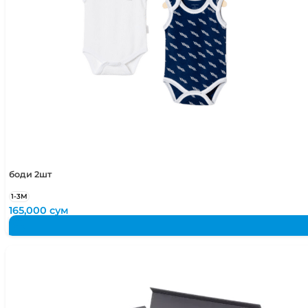
боди 2шт
1-3М
165,000
сум