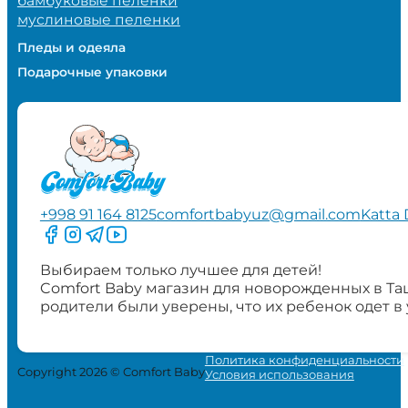
бамбуковые пеленки
муслиновые пеленки
Пледы и одеяла
Подарочные упаковки
+998 91 164 8125
comfortbabyuz@gmail.com
Katta 
Следите за нами на Facebook
Следите за нами в Instagram
Следите за нами в Telegram
Следите за нами в YouTube
Выбираем только лучшее для детей!
Comfort Baby магазин для новорожденных в Та
родители были уверены, что их ребенок одет в
Политика конфиденциальности
Copyright 2026 © Comfort Baby
Условия использования