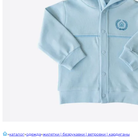
главная
каталог
одежда
жилетки | безрукавки | ветровки | кардиганы