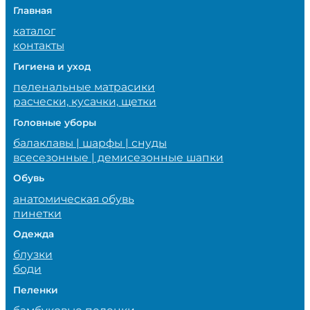
Главная
каталог
контакты
Гигиена и уход
пеленальные матрасики
расчески, кусачки, щетки
Головные уборы
балаклавы | шарфы | снуды
всесезонные | демисезонные шапки
Обувь
анатомическая обувь
пинетки
Одежда
блузки
боди
Пеленки