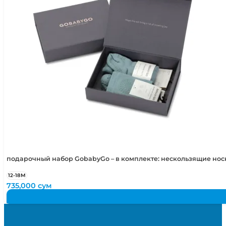
подарочный набор GobabyGo – в комплекте: нескользящие но
12-18М
735,000
сум