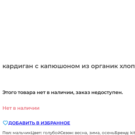
кардиган с капюшоном из органик хлопк
Этого товара нет в наличии, заказ недоступен.
Нет в наличии
ДОБАВИТЬ В ИЗБРАННОЕ
Пол:
мальчик
Цвет:
голубой
Сезон:
весна, зима, осень
Бренд:
ki