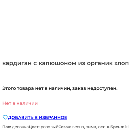
кардиган с капюшоном из органик хлопк
Этого товара нет в наличии, заказ недоступен.
Нет в наличии
ДОБАВИТЬ В ИЗБРАННОЕ
Пол:
девочка
Цвет:
розовый
Сезон:
весна, зима, осень
Бренд:
ki