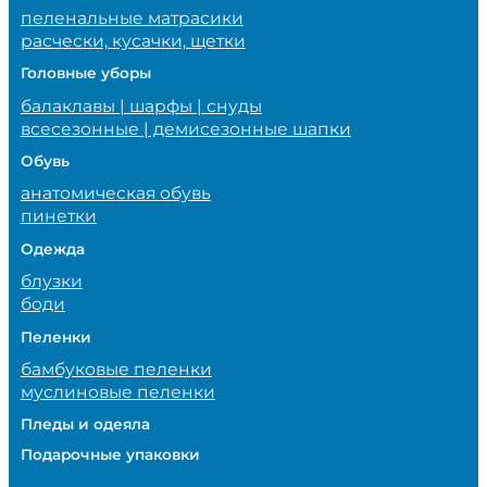
пеленальные матрасики
расчески, кусачки, щетки
Головные уборы
балаклавы | шарфы | снуды
всесезонные | демисезонные шапки
Обувь
анатомическая обувь
пинетки
Одежда
блузки
боди
Пеленки
бамбуковые пеленки
муслиновые пеленки
Пледы и одеяла
Подарочные упаковки