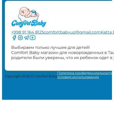
+998 91 164 8125
comfortbabyuz@gmail.com
Katta 
Следите за нами на Facebook
Следите за нами в Instagram
Следите за нами в Telegram
Следите за нами в YouTube
Выбираем только лучшее для детей!
Comfort Baby магазин для новорожденных в Та
родители были уверены, что их ребенок одет в
Политика конфиденциальности
Copyright 2026 © Comfort Baby
Условия использования