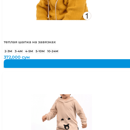
теплая шапка на завязках
2-3М
3-4М
4-5М
5-10М
10-24М
372,000
сум