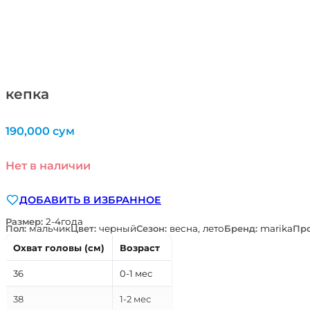
кепка
190,000
сум
Нет в наличии
ДОБАВИТЬ В ИЗБРАННОЕ
Размер:
2-4года
Пол:
мальчик
Цвет:
черный
Сезон:
весна, лето
Бренд:
marika
Про
Охват головы (см)
Возраст
36
0-1 мес
38
1-2 мес