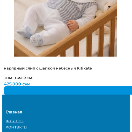
нарядный слип с шапкой небесный Kitikate
0-1М
1-3М
3-6М
425,000
сум
Главная
каталог
контакты