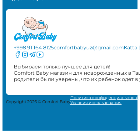
+998 91 164 8125
comfortbabyuz@gmail.com
Katta 
Следите за нами на Facebook
Следите за нами в Instagram
Следите за нами в Telegram
Следите за нами в YouTube
Выбираем только лучшее для детей!
Comfort Baby магазин для новорожденных в Та
родители были уверены, что их ребенок одет в
Политика конфиденциальности
Copyright 2026 © Comfort Baby
Условия использования