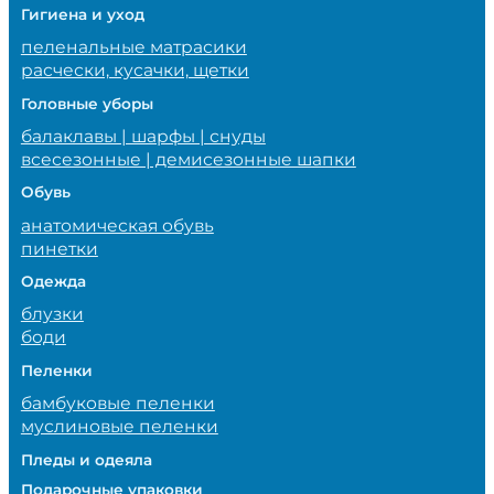
Гигиена и уход
пеленальные матрасики
расчески, кусачки, щетки
Головные уборы
балаклавы | шарфы | снуды
всесезонные | демисезонные шапки
Обувь
анатомическая обувь
пинетки
Одежда
блузки
боди
Пеленки
бамбуковые пеленки
муслиновые пеленки
Пледы и одеяла
Подарочные упаковки