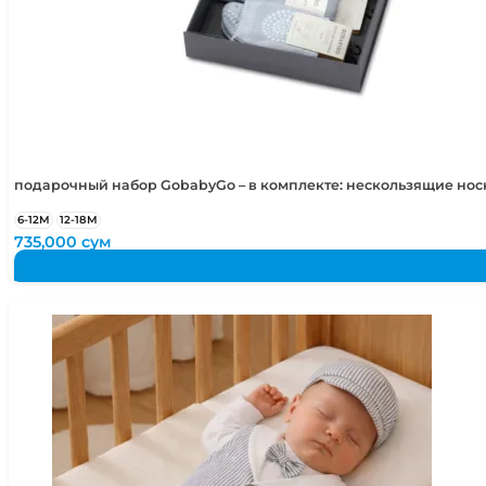
подарочный набор GobabyGo – в комплекте: нескользящие но
6-12М
12-18М
735,000
сум