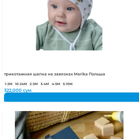
трикотажная шапка на завязках Marika Польша
1-2М
10-24М
2-3М
3-4М
4-5М
5-10М
322,000
сум