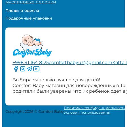
муслиновые пеленки
Пледы и одеяла
Подарочные упаковки
+998 91 164 8125
comfortbabyuz@gmail.com
Katta 
Следите за нами на Facebook
Следите за нами в Instagram
Следите за нами в Telegram
Следите за нами в YouTube
Выбираем только лучшее для детей!
Comfort Baby магазин для новорожденных в Та
родители были уверены, что их ребенок одет в
Политика конфиденциальности
Copyright 2026 © Comfort Baby
Условия использования