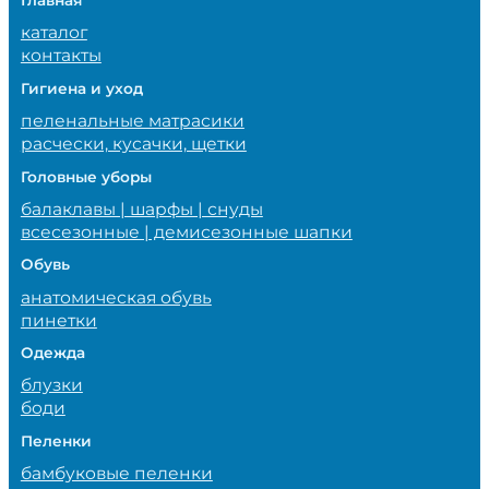
Главная
каталог
контакты
Гигиена и уход
пеленальные матрасики
расчески, кусачки, щетки
Головные уборы
балаклавы | шарфы | снуды
всесезонные | демисезонные шапки
Обувь
анатомическая обувь
пинетки
Одежда
блузки
боди
Пеленки
бамбуковые пеленки