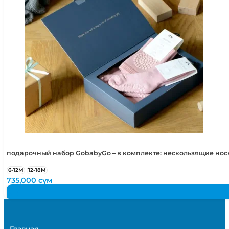
подарочный набор GobabyGo – в комплекте: нескользящие но
6-12М
12-18М
735,000
сум