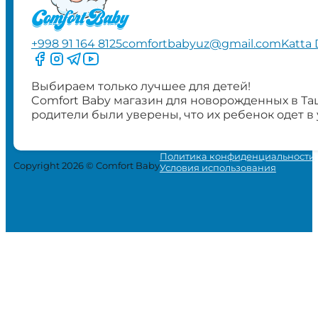
+998 91 164 8125
comfortbabyuz@gmail.com
Katta 
Следите за нами на Facebook
Следите за нами в Instagram
Следите за нами в Telegram
Следите за нами в YouTube
Выбираем только лучшее для детей!
Comfort Baby магазин для новорожденных в Та
родители были уверены, что их ребенок одет в
Политика конфиденциальности
Copyright 2026 © Comfort Baby
Условия использования