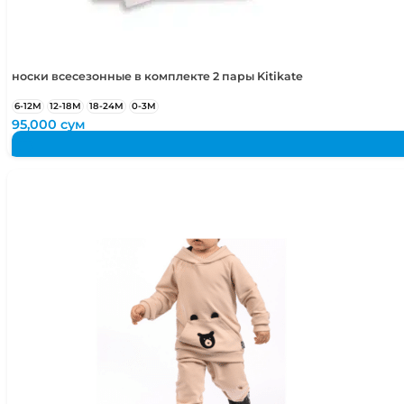
носки всесезонные в комплекте 2 пары Kitikate
6-12М
12-18М
18-24М
0-3М
95,000
сум