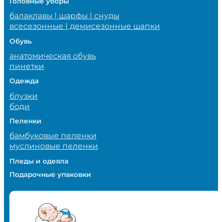
Головные уборы
балаклавы | шарфы | снуды
всесезонные | демисезонные шапки
Обувь
анатомическая обувь
пинетки
Одежда
блузки
боди
Пеленки
бамбуковые пеленки
муслиновые пеленки
Пледы и одеяла
Подарочные упаковки