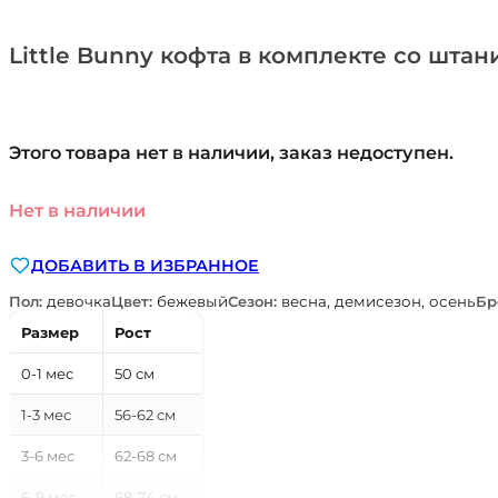
Little Bunny кофта в комплекте со штан
Этого товара нет в наличии, заказ недоступен.
Нет в наличии
ДОБАВИТЬ В ИЗБРАННОЕ
Пол:
девочка
Цвет:
бежевый
Сезон:
весна, демисезон, осень
Бр
Размер
Рост
0-1 мес
50 см
1-3 мес
56-62 см
3-6 мес
62-68 см
6-9 мес
68-74 см