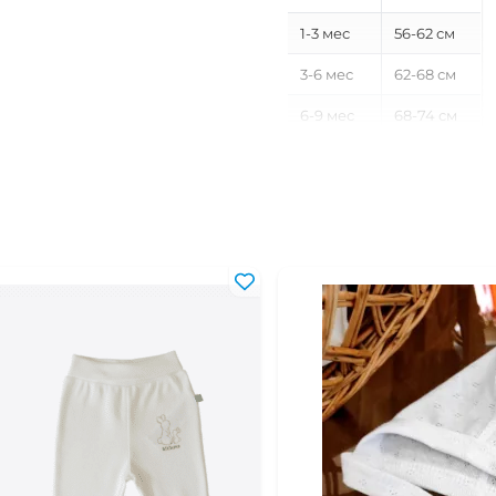
1-3 мес
56-62 см
3-6 мес
62-68 см
6-9 мес
68-74 см
9-12 мес
74-80 см
12-18 мес
80-86 см
18-24 мес
86-92 см
2-3 года
92-98 см
3-4 года
98-104 см
4-5 лет
104-110 см
5-6 лет
110-116 см