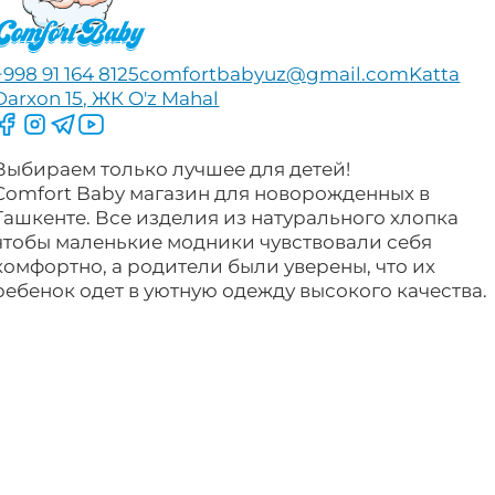
+998 91 164 8125
comfortbabyuz@gmail.com
Katta
Darxon 15, ЖК O'z Mahal
Следите за нами на Facebook
Следите за нами в Instagram
Следите за нами в Telegram
Следите за нами в YouTube
Выбираем только лучшее для детей!
Comfort Baby магазин для новорожденных в
Ташкенте. Все изделия из натурального хлопка
чтобы маленькие модники чувствовали себя
комфортно, а родители были уверены, что их
ребенок одет в уютную одежду высокого качества.