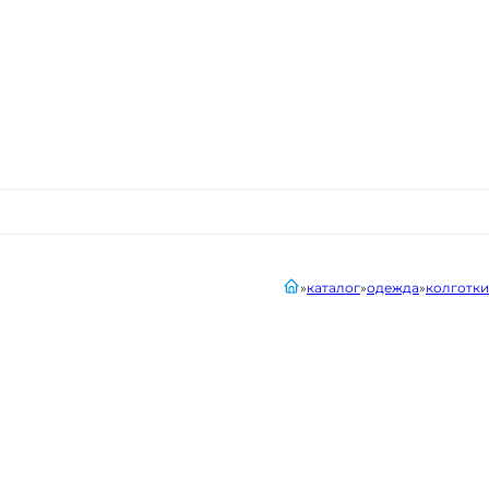
главная
каталог
одежда
колготки