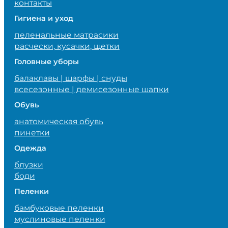
контакты
Гигиена и уход
пеленальные матрасики
расчески, кусачки, щетки
Головные уборы
балаклавы | шарфы | снуды
всесезонные | демисезонные шапки
Обувь
анатомическая обувь
пинетки
Одежда
блузки
боди
Пеленки
бамбуковые пеленки
муслиновые пеленки