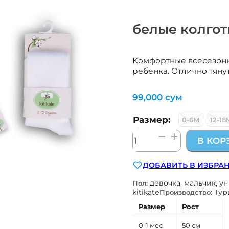
белые колготк
Комфортные всесезонн
ребенка. Отлично тяну
99,000
сум
Размер:
0-6М
12-18
Количество
В КОР
товара
белые
ДОБАВИТЬ В ИЗБРА
колготки
Kitikate
девочка, мальчик, у
Пол:
kitikate
Тур
Производство:
Размер
Рост
0-1 мес
50 см