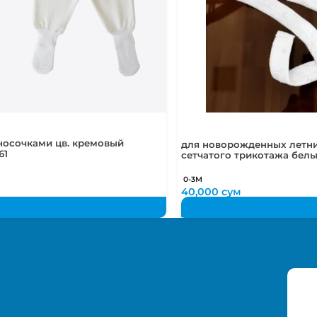
носочками цв. кремовый
для новорожденных летни
61
сетчатого трикотажа бел
0-3М
40,000
сум