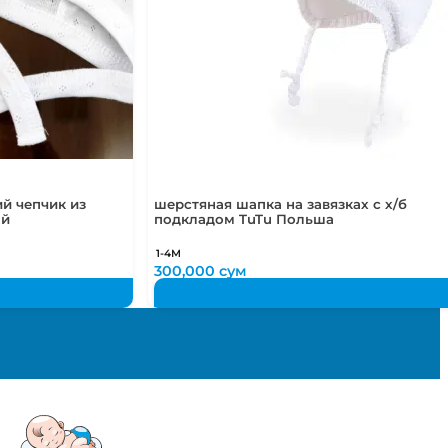
й чепчик из
шерстяная шапка на завязках с х/б
ый
подкладом TuTu Польша
1-4М
300,000
сум