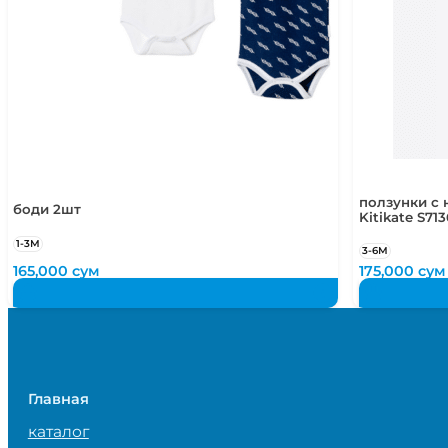
ползунки с 
боди 2шт
Kitikate S713
1-3М
3-6М
165,000
сум
175,000
сум
Главная
каталог