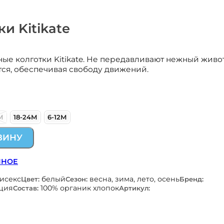
и Kitikate
ые колготки Kitikate. Не передавливают нежный живо
тся, обеспечивая свободу движений.
М
18-24М
6-12М
ЗИНУ
ННОЕ
нисекс
белый
весна, зима, лето, осень
Цвет:
Сезон:
Бренд:
ция
100% органик хлопок
Состав:
Артикул: