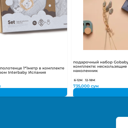
подарочный набор Gobaby
комплекте: нескользящие 
 полотенце 1*1метр в комплекте
наколенник
ом Interbaby Испания
6-12М
12-18М
м
735,000
сум