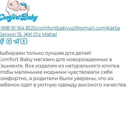
+998 91 164 8125
comfortbabyuz@gmail.com
Katta
Darxon 15, ЖК O'z Mahal
Следите за нами на Facebook
Следите за нами в Instagram
Следите за нами в Telegram
Следите за нами в YouTube
Выбираем только лучшее для детей!
Comfort Baby магазин для новорожденных в
Ташкенте. Все изделия из натурального хлопка
чтобы маленькие модники чувствовали себя
комфортно, а родители были уверены, что их
ребенок одет в уютную одежду высокого качества.