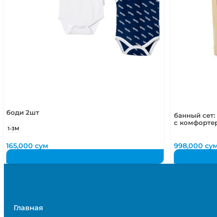
боди 2шт
банный сет:
с комфортер
1-3М
165,000
сум
998,000
су
Главная