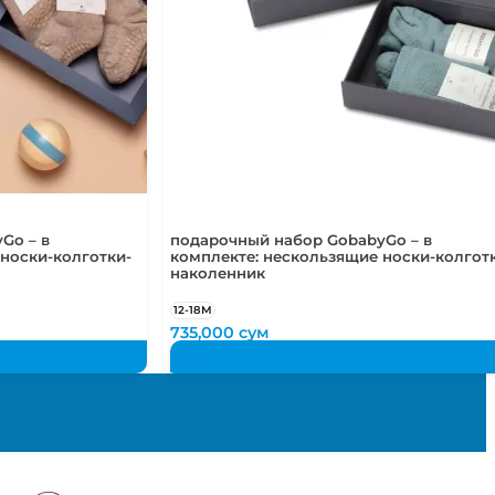
Go – в
подарочный набор GobabyGo – в
носки-колготки-
комплекте: нескользящие носки-колгот
наколенник
12-18М
735,000
сум