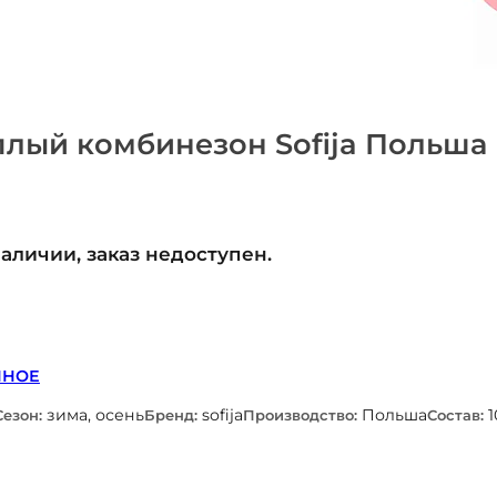
лый комбинезон Sofija Польша
наличии, заказ недоступен.
ННОЕ
зима, осень
sofija
Польша
Сезон:
Бренд:
Производство:
Состав: