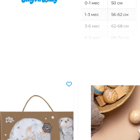
0-1 мес
50 см
1-3 мес
56-62 см
3-6 мес
62-68 см
6-9 мес
68-74 см
9-12 мес
74-80 см
12-18 мес
80-86 см
18-24 мес
86-92 см
2-3 года
92-98 см
3-4 года
98-104 см
4-5 лет
104-110 см
5-6 лет
110-116 см