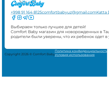
+998 91 164 8125
comfortbabyuz@gmail.com
Katta 
Следите за нами на Facebook
Следите за нами в Instagram
Следите за нами в Telegram
Следите за нами в YouTube
Выбираем только лучшее для детей!
Comfort Baby магазин для новорожденных в Та
родители были уверены, что их ребенок одет в
Политика конфиденциальности
Copyright 2026 © Comfort Baby
Условия использования