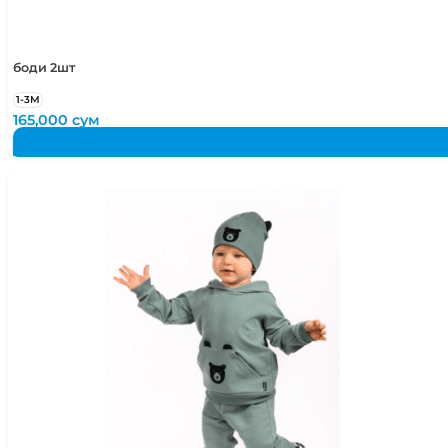
боди 2шт
1-3М
165,000
сум