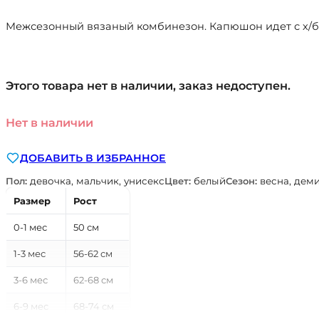
Межсезонный вязаный комбинезон. Капюшон идет с х/б п
Этого товара нет в наличии, заказ недоступен.
Нет в наличии
ДОБАВИТЬ В ИЗБРАННОЕ
Пол:
девочка, мальчик, унисекс
Цвет:
белый
Сезон:
весна, дем
Размер
Рост
0-1 мес
50 см
1-3 мес
56-62 см
3-6 мес
62-68 см
6-9 мес
68-74 см