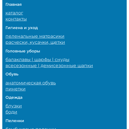
Главная
каталог
контакты
Гигиена и уход
пеленальные матрасики
расчески, кусачки, щетки
Головные уборы
балаклавы | шарфы | снуды
всесезонные | демисезонные шапки
Обувь
анатомическая обувь
пинетки
Одежда
блузки
боди
Пеленки