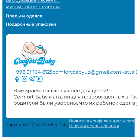
бамбуковые пеленки
муслиновые пеленки
Пледы и одеяла
Подарочные упаковки
+998 91 164 8125
comfortbabyuz@gmail.com
Katta 
Следите за нами на Facebook
Следите за нами в Instagram
Следите за нами в Telegram
Следите за нами в YouTube
Выбираем только лучшее для детей!
Comfort Baby магазин для новорожденных в Та
родители были уверены, что их ребенок одет в
Политика конфиденциальности
Copyright 2026 © Comfort Baby
Условия использования