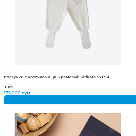
ползунки с носочками цв. кремовый Kitikate S71361
3-6М
175,000
сум