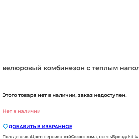
велюровый комбинезон с теплым наполн
Этого товара нет в наличии, заказ недоступен.
Нет в наличии
ДОБАВИТЬ В ИЗБРАННОЕ
Пол:
девочка
Цвет:
персиковый
Сезон:
зима, осень
Бренд:
kitik