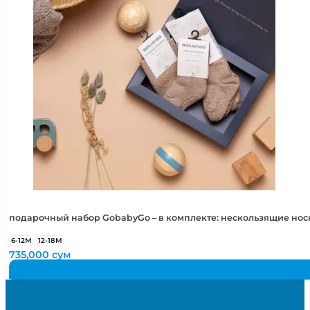
подарочный набор GobabyGo – в комплекте: нескользящие но
6-12М
12-18М
735,000
сум