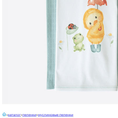
главная
каталог
пеленки
муслиновые пеленки