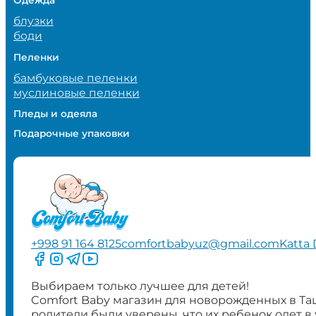
блузки
боди
Пеленки
бамбуковые пеленки
муслиновые пеленки
Пледы и одеяла
Подарочные упаковки
+998 91 164 8125
comfortbabyuz@gmail.com
Katta 
Следите за нами на Facebook
Следите за нами в Instagram
Следите за нами в Telegram
Следите за нами в YouTube
Выбираем только лучшее для детей!
Comfort Baby магазин для новорожденных в Та
родители были уверены, что их ребенок одет в