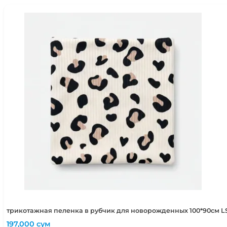
трикотажная пеленка в рубчик для новорожденных 100*90см LS
197,000
сум