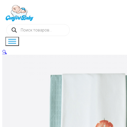
Поиск
товаров
🔍