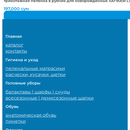
трикотажная пеленка в рубчик для новорожденных 100*90см LS
197,000
сум
Главная
каталог
контакты
Гигиена и уход
пеленальные матрасики
расчески, кусачки, щетки
Головные уборы
балаклавы | шарфы | снуды
всесезонные | демисезонные шапки
Обувь
анатомическая обувь
пинетки
Одежда