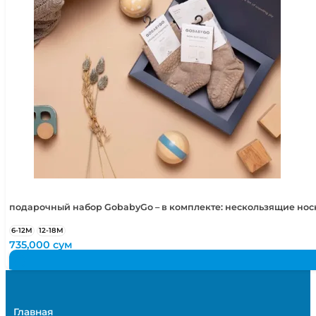
подарочный набор GobabyGo – в комплекте: нескользящие но
6-12М
12-18М
735,000
сум
Главная