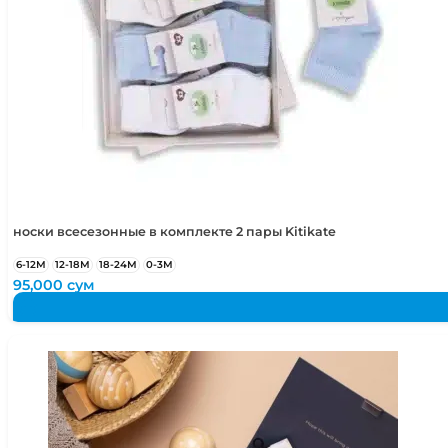
ЭК
носки всесезонные в комплекте 2 пары Kitikate
6-12М
12-18М
18-24М
0-3М
95,000
сум