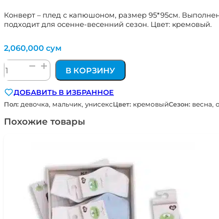
Конверт – плед с капюшоном, размер 95*95см. Выполнен
подходит для осенне-весенний сезон. Цвет: кремовый.
2,060,000
сум
Количество
В КОРЗИНУ
товара
конверт
ДОБАВИТЬ В ИЗБРАННОЕ
-
плед
Пол:
девочка, мальчик, унисекс
Цвет:
кремовый
Сезон:
весна, 
с
Похожие товары
капюшоном
на
выписку
из
роддома
цв.
кремовый
Наследникъ
Выжанова
НВ2000-