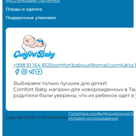
муслиновые пеленки
Пледы и одеяла
Подарочные упаковки
+998 91 164 8125
comfortbabyuz@gmail.com
Katta 
Следите за нами на Facebook
Следите за нами в Instagram
Следите за нами в Telegram
Следите за нами в YouTube
Выбираем только лучшее для детей!
Comfort Baby магазин для новорожденных в Та
родители были уверены, что их ребенок одет в
Политика конфиденциальности
Copyright 2026 © Comfort Baby
Условия использования