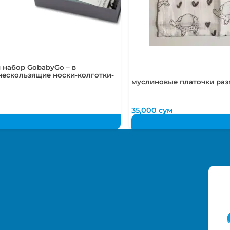
 набор GobabyGo – в
нескользящие носки-колготки-
муслиновые платочки раз
м
35,000
сум