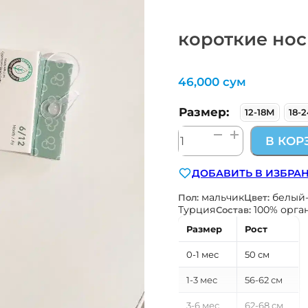
короткие но
46,000
сум
Размер:
12-18М
18-
Количество
В КОР
товара
короткие
ДОБАВИТЬ В ИЗБРА
носки
мальчик
белый
Пол:
Цвет:
Турция
100% орга
Состав:
Размер
Рост
0-1 мес
50 см
1-3 мес
56-62 см
3-6 мес
62-68 см