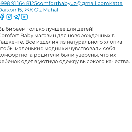
+998 91 164 8125
comfortbabyuz@gmail.com
Katta
Darxon 15, ЖК O'z Mahal
Следите за нами на Facebook
Следите за нами в Instagram
Следите за нами в Telegram
Следите за нами в YouTube
Выбираем только лучшее для детей!
Comfort Baby магазин для новорожденных в
Ташкенте. Все изделия из натурального хлопка
чтобы маленькие модники чувствовали себя
комфортно, а родители были уверены, что их
ребенок одет в уютную одежду высокого качества.