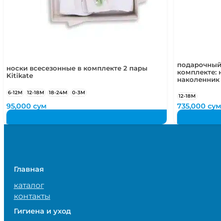
подарочный
носки всесезонные в комплекте 2 пары
комплекте: 
Kitikate
наколенник
6-12М
12-18М
18-24М
0-3М
12-18М
95,000
сум
735,000
су
Главная
каталог
контакты
Гигиена и уход