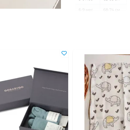
6-9 мес
68-74 см
9-12 мес
74-80 см
12-18 мес
80-86 см
18-24 мес
86-92 см
2-3 года
92-98 см
3-4 года
98-104 см
4-5 лет
104-110 см
5-6 лет
110-116 см