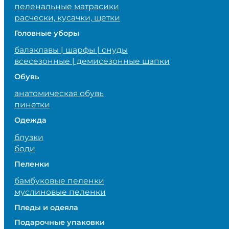
пеленальные матрасики
расчески, кусачки, щетки
Головные уборы
балаклавы | шарфы | снуды
всесезонные | демисезонные шапки
Обувь
анатомическая обувь
пинетки
Одежда
блузки
боди
Пеленки
бамбуковые пеленки
муслиновые пеленки
Пледы и одеяла
Подарочные упаковки