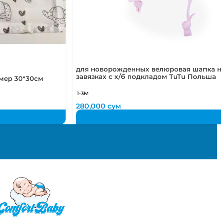
для новорожденных велюровая шапка 
завязках с х/б подкладом TuTu Польша
мер 30*30см
1-3М
280,000
сум