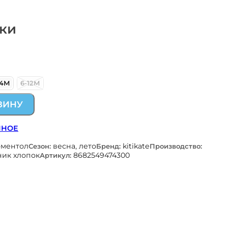
ски
24М
6-12М
ЗИНУ
ННОЕ
-ментол
весна, лето
kitikate
Сезон:
Бренд:
Производство:
ник хлопок
8682549474300
Артикул: