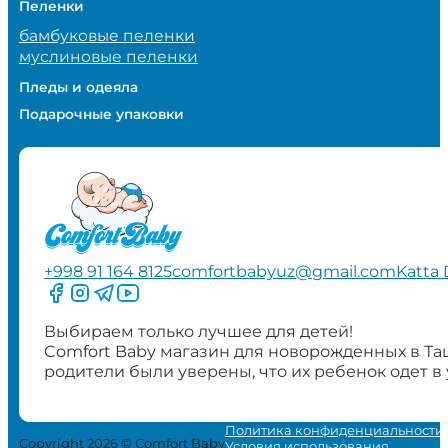
Пеленки
бамбуковые пеленки
муслиновые пеленки
Пледы и одеяла
Подарочные упаковки
+998 91 164 8125
comfortbabyuz@gmail.com
Katta 
Следите за нами на Facebook
Следите за нами в Instagram
Следите за нами в Telegram
Следите за нами в YouTube
Выбираем только лучшее для детей!
Comfort Baby магазин для новорожденных в Та
родители были уверены, что их ребенок одет в
Политика конфиденциальности
Copyright 2026 © Comfort Baby
Условия использования