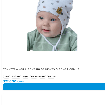
5-6 лет
110-116 см
трикотажная шапка на завязках Marika Польша
1-2М
10-24М
2-3М
3-4М
4-5М
5-10М
322,000
сум