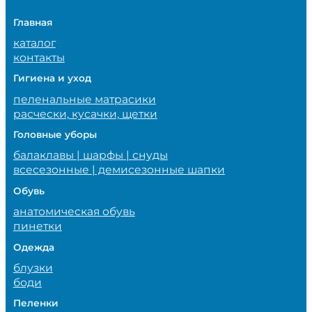
Главная
каталог
контакты
Гигиена и уход
пеленальные матрасики
расчески, кусачки, щетки
Головные уборы
балаклавы | шарфы | снуды
всесезонные | демисезонные шапки
Обувь
анатомическая обувь
пинетки
Одежда
блузки
боди
Пеленки