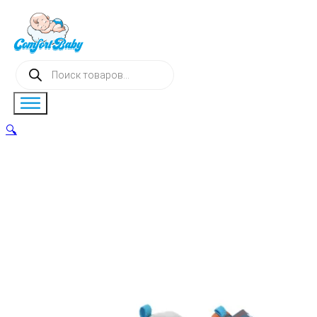
Поиск
товаров
🔍