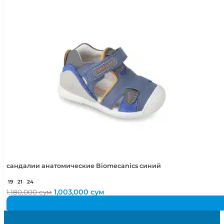
41
26,3 - 27 см
сандалии анатомические Biomecanics синий
19
21
24
Первоначальная
Текущая
1,003,000
сум
1,180,000
сум
цена
цена:
составляла
1,003,000 сум.
1,180,000 сум.