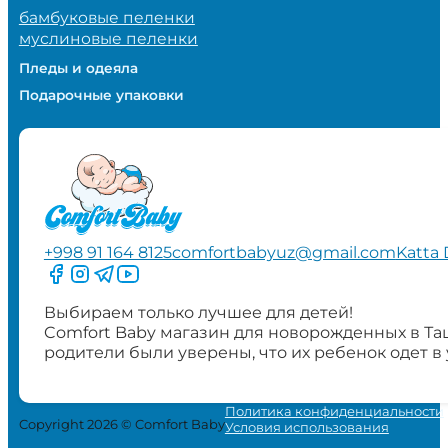
бамбуковые пеленки
муслиновые пеленки
Пледы и одеяла
Подарочные упаковки
+998 91 164 8125
comfortbabyuz@gmail.com
Katta 
Следите за нами на Facebook
Следите за нами в Instagram
Следите за нами в Telegram
Следите за нами в YouTube
Выбираем только лучшее для детей!
Comfort Baby магазин для новорожденных в Та
родители были уверены, что их ребенок одет в
Политика конфиденциальности
Copyright 2026 © Comfort Baby
Условия использования