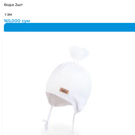
боди 2шт
1-3М
165,000
сум