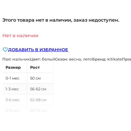
Этого товара нет в наличии, заказ недоступен.
Нет в наличии
ДОБАВИТЬ В ИЗБРАННОЕ
Пол:
мальчик
Цвет:
белый
Сезон:
весна, лето
Бренд:
kitikate
Про
Размер
Рост
0-1 мес
50 см
1-3 мес
56-62 см
3-6 мес
62-68 см
6-9 мес
68-74 см
9-12 мес
74-80 см