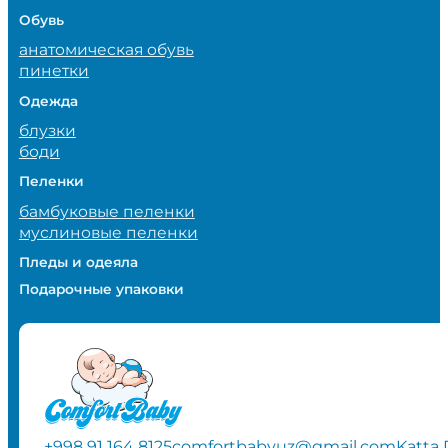
Обувь
анатомическая обувь
пинетки
Одежда
блузки
боди
Пеленки
бамбуковые пеленки
муслиновые пеленки
Пледы и одеяла
Подарочные упаковки
+998 91 164 8125
comfortbabyuz@gmail.com
Katta 