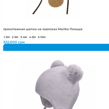
50-52
2-4 года
50-54
2-5 лет
трикотажная шапка на завязках Marika Польша
1-2М
2-3М
3-4М
4-5М
5-10М
322,000
сум