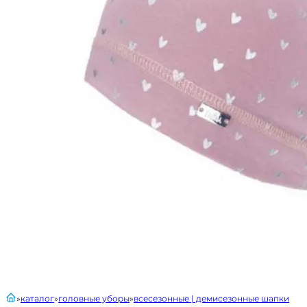
главная
каталог
головные уборы
всесезонные | демисезонные шапки