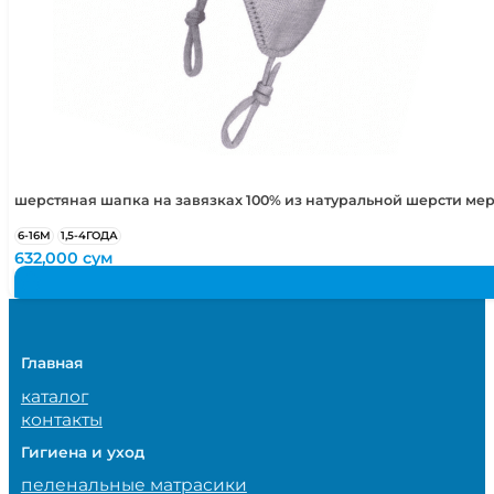
шерстяная шапка на завязках 100% из натуральной шерсти ме
6-16М
1,5-4ГОДА
632,000
сум
Главная
каталог
контакты
Гигиена и уход
пеленальные матрасики