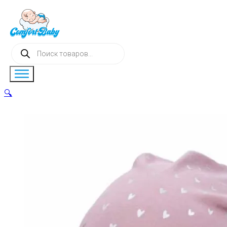
Поиск
товаров
🔍