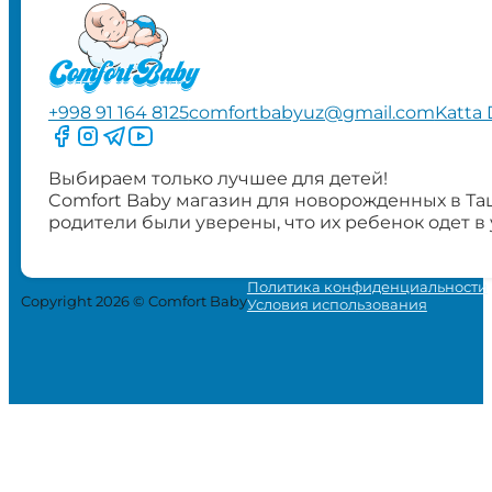
+998 91 164 8125
comfortbabyuz@gmail.com
Katta 
Следите за нами на Facebook
Следите за нами в Instagram
Следите за нами в Telegram
Следите за нами в YouTube
Выбираем только лучшее для детей!
Comfort Baby магазин для новорожденных в Та
родители были уверены, что их ребенок одет в
Политика конфиденциальности
Copyright 2026 © Comfort Baby
Условия использования