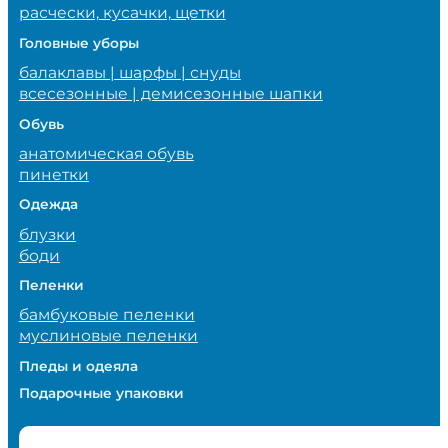
расчески, кусачки, щетки
Головные уборы
балаклавы | шарфы | снуды
всесезонные | демисезонные шапки
Обувь
анатомическая обувь
пинетки
Одежда
блузки
боди
Пеленки
бамбуковые пеленки
муслиновые пеленки
Пледы и одеяла
Подарочные упаковки