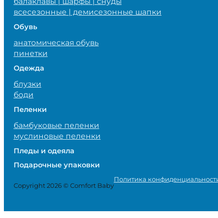
балаклавы | шарфы | снуды
всесезонные | демисезонные шапки
Обувь
анатомическая обувь
пинетки
Одежда
блузки
боди
Пеленки
бамбуковые пеленки
муслиновые пеленки
Пледы и одеяла
Подарочные упаковки
Политика конфиденциальност
Copyright 2026 © Comfort Baby