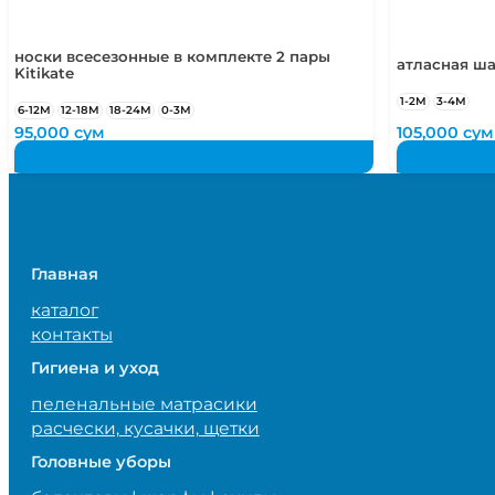
носки всесезонные в комплекте 2 пары
атласная ша
Kitikate
1-2М
3-4М
6-12М
12-18М
18-24М
0-3М
95,000
сум
105,000
сум
Главная
каталог
контакты
Гигиена и уход
пеленальные матрасики
расчески, кусачки, щетки
Головные уборы