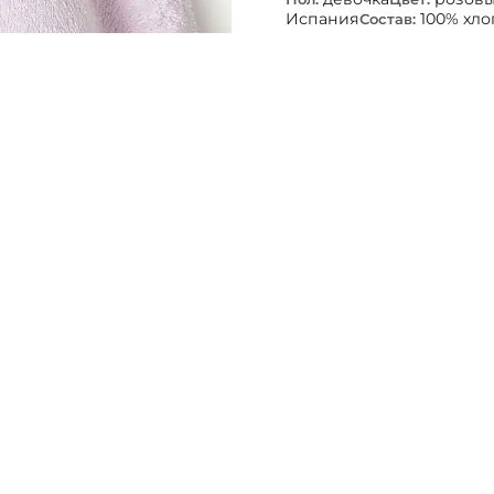
Испания
100% хло
Состав: