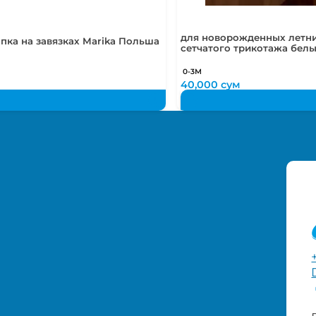
для новорожденных летни
пка на завязках Marika Польша
сетчатого трикотажа бел
0-3М
40,000
сум