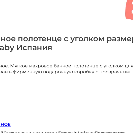
ное полотенце с уголком разме
rbaby Испания
ное. Мягкое махровое банное полотенце с уголком дл
ван в фирменную подарочную коробку с прозрачным
ННОЕ
ый
весна, лето, осень
interbaby
Сезон:
Бренд:
Производство: