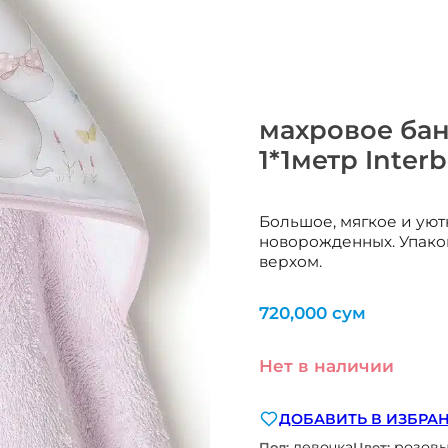
махровое бан
1*1метр Inte
Большое, мягкое и уют
новорожденных. Упако
верхом.
720,000
сум
Нет в наличии
ДОБАВИТЬ В ИЗБРА
девочка
розов
Пол:
Цвет: