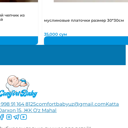
й чепчик из
ый
муслиновые платочки размер 30*30см
35,000
сум
+998 91 164 8125
comfortbabyuz@gmail.com
Katta
Darxon 15, ЖК O'z Mahal
Следите за нами на Facebook
Следите за нами в Instagram
Следите за нами в Telegram
Следите за нами в YouTube