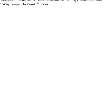
пок
8435440391654
Артикул: