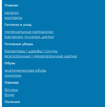
Главная
каталог
контакты
Гигиена и уход
пеленальные матрасики
расчески, кусачки, щетки
Головные уборы
балаклавы | шарфы | снуды
всесезонные | демисезонные шапки
Обувь
анатомическая обувь
пинетки
Одежда
блузки
боди
Пеленки