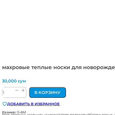
махровые теплые носки для новорожд
30,000
сум
Количество
В КОРЗИНУ
товара
махровые
ДОБАВИТЬ В ИЗБРАННОЕ
теплые
носки
Размер:
0-6М
Пол:
девочка, мальчик, унисекс
Цвет:
полосатый
Сезон:
весна,