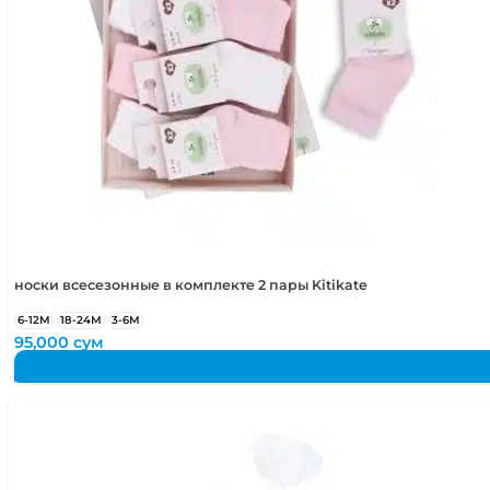
носки всесезонные в комплекте 2 пары Kitikate
6-12М
18-24М
3-6М
95,000
сум