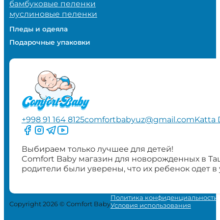
бамбуковые пеленки
муслиновые пеленки
Пледы и одеяла
Подарочные упаковки
+998 91 164 8125
comfortbabyuz@gmail.com
Katta 
Следите за нами на Facebook
Следите за нами в Instagram
Следите за нами в Telegram
Следите за нами в YouTube
Выбираем только лучшее для детей!
Comfort Baby магазин для новорожденных в Та
родители были уверены, что их ребенок одет в
Политика конфиденциальности
Copyright 2026 © Comfort Baby
Условия использования