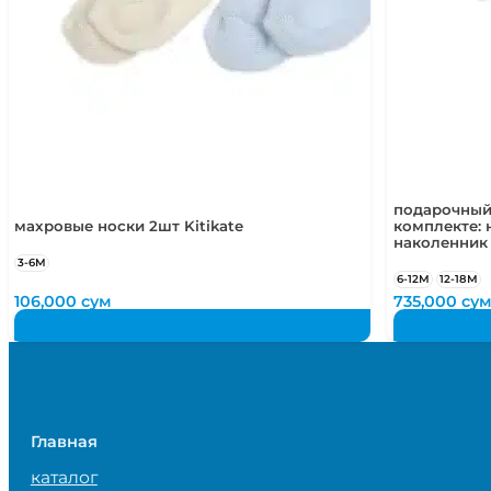
подарочный
махровые носки 2шт Kitikate
комплекте: 
наколенник
3-6М
6-12М
12-18М
106,000
сум
735,000
су
Главная
каталог