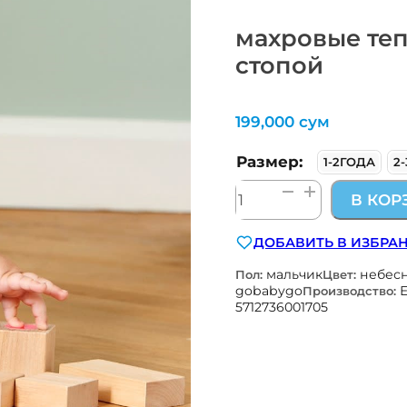
махровые те
стопой
199,000
сум
Размер:
1-2ГОДА
2
Количество
В КОР
товара
махровые
ДОБАВИТЬ В ИЗБРА
теплые
носки
мальчик
небес
Пол:
Цвет:
с
gobabygo
Производство:
5712736001705
нескользящей
стопой