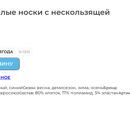
плые носки с нескользящей
-3ГОДА
6-12М
ЗИНУ
ННОЕ
ный, синий
весна, демисезон, зима, осень
Сезон:
Бренд:
Евросоюз
80% хлопок, 17% полиамид, 3% эластан
Состав:
Артик