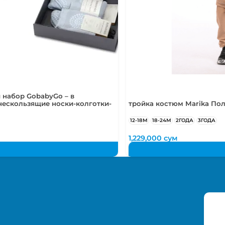
 набор GobabyGo – в
нескользящие носки-колготки-
тройка костюм Marika По
12-18М
18-24М
2ГОДА
3ГОДА
м
1,229,000
сум