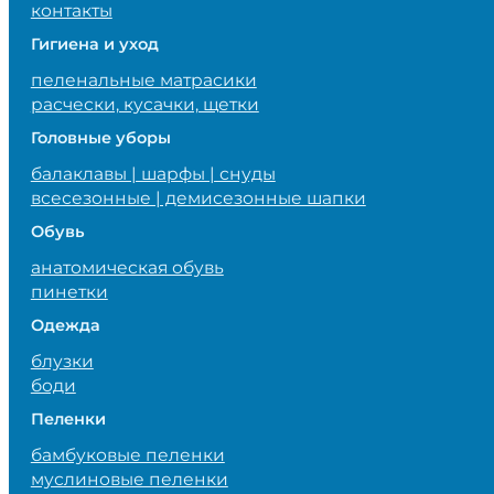
контакты
Гигиена и уход
пеленальные матрасики
расчески, кусачки, щетки
Головные уборы
балаклавы | шарфы | снуды
всесезонные | демисезонные шапки
Обувь
анатомическая обувь
пинетки
Одежда
блузки
боди
Пеленки
бамбуковые пеленки
муслиновые пеленки