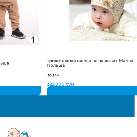
трикотажная шапка на завязках Marika
льша
Польша
10-24М
322,000
сум