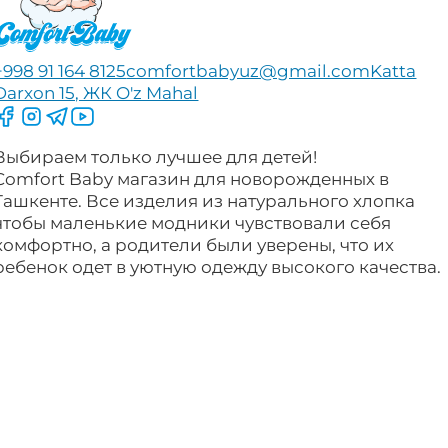
+998 91 164 8125
comfortbabyuz@gmail.com
Katta
Darxon 15, ЖК O'z Mahal
Следите за нами на Facebook
Следите за нами в Instagram
Следите за нами в Telegram
Следите за нами в YouTube
Выбираем только лучшее для детей!
Comfort Baby магазин для новорожденных в
Ташкенте. Все изделия из натурального хлопка
чтобы маленькие модники чувствовали себя
комфортно, а родители были уверены, что их
ребенок одет в уютную одежду высокого качества.