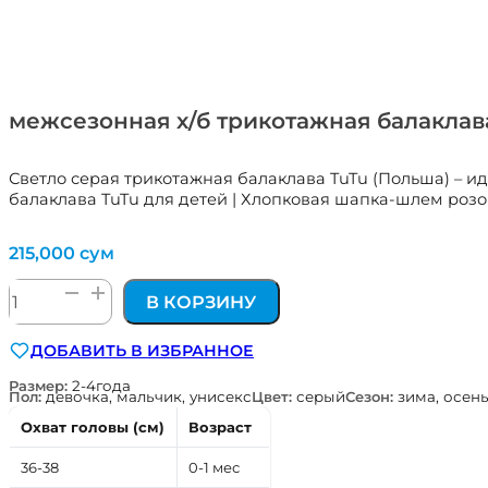
межсезонная х/б трикотажная балаклав
Светло серая трикотажная балаклава TuTu (Польша) – и
балаклава TuTu для детей | Хлопковая шапка-шлем розо
215,000
сум
Количество
В КОРЗИНУ
товара
межсезонная
ДОБАВИТЬ В ИЗБРАННОЕ
х/
б
Размер:
2-4года
Пол:
девочка, мальчик, унисекс
Цвет:
серый
Сезон:
зима, осен
трикотажная
балаклава
Охват головы (см)
Возраст
для
детей
36-38
0-1 мес
(шапка