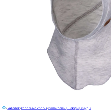
главная
каталог
головные уборы
балаклавы | шарфы | снуды