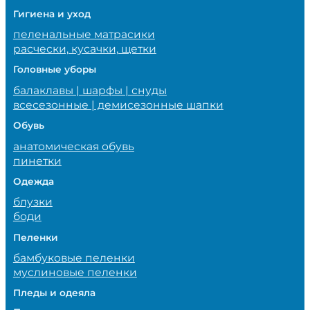
Гигиена и уход
пеленальные матрасики
расчески, кусачки, щетки
Головные уборы
балаклавы | шарфы | снуды
всесезонные | демисезонные шапки
Обувь
анатомическая обувь
пинетки
Одежда
блузки
боди
Пеленки
бамбуковые пеленки
муслиновые пеленки
Пледы и одеяла