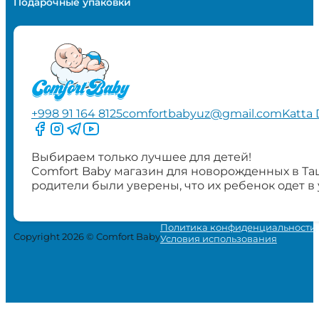
Подарочные упаковки
+998 91 164 8125
comfortbabyuz@gmail.com
Katta 
Следите за нами на Facebook
Следите за нами в Instagram
Следите за нами в Telegram
Следите за нами в YouTube
Выбираем только лучшее для детей!
Comfort Baby магазин для новорожденных в Та
родители были уверены, что их ребенок одет в
Политика конфиденциальности
Copyright 2026 © Comfort Baby
Условия использования