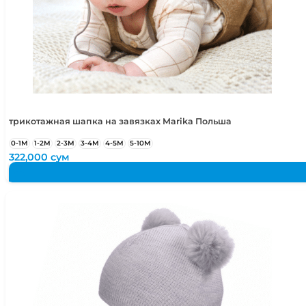
48-50
1,5-2 года
48-52
1,5-4 года
50-52
2-4 года
50-54
2-5 лет
трикотажная шапка на завязках Marika Польша
0-1М
1-2М
2-3М
3-4М
4-5М
5-10М
322,000
сум