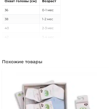
Охват головы (см)
Возраст
36
0-1 мес
38
1-2 мес
40
2-3 мес
42
3-4 мес
44
4-5 мес
46
5-10 мес
Похожие товары
48
10-24 мес
50
2-4 года
52
4-8 лет
54
8-12 лет