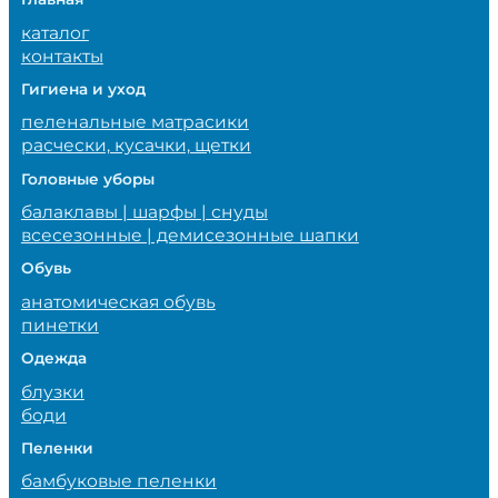
каталог
контакты
Гигиена и уход
пеленальные матрасики
расчески, кусачки, щетки
Головные уборы
балаклавы | шарфы | снуды
всесезонные | демисезонные шапки
Обувь
анатомическая обувь
пинетки
Одежда
блузки
боди
Пеленки
бамбуковые пеленки