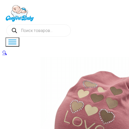
Поиск
товаров
🔍