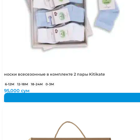
носки всесезонные в комплекте 2 пары Kitikate
6-12М
12-18М
18-24М
0-3М
95,000
сум