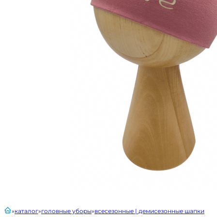
главная
каталог
головные уборы
всесезонные | демисезонные шапки