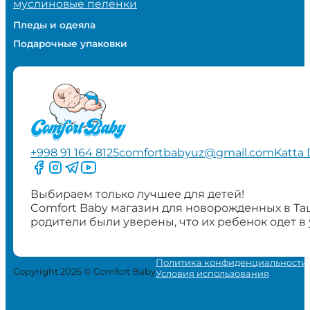
муслиновые пеленки
Пледы и одеяла
Подарочные упаковки
+998 91 164 8125
comfortbabyuz@gmail.com
Katta 
Следите за нами на Facebook
Следите за нами в Instagram
Следите за нами в Telegram
Следите за нами в YouTube
Выбираем только лучшее для детей!
Comfort Baby магазин для новорожденных в Та
родители были уверены, что их ребенок одет в
Политика конфиденциальности
Copyright 2026 © Comfort Baby
Условия использования