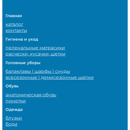
Главная
каталог
контакты
Гигиена и уход
пеленальные матрасики
расчески, кусачки, щетки
Головные уборы
балаклавы | шарфы | снуды
всесезонные | демисезонные шапки
Обувь
анатомическая обувь
пинетки
Одежда
блузки
боди