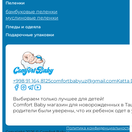
Пеленки
бамбуковые пеленки
муслиновые пеленки
Пледы и одеяла
Подарочные упаковки
+998 91 164 8125
comfortbabyuz@gmail.com
Katta 
Следите за нами на Facebook
Следите за нами в Instagram
Следите за нами в Telegram
Следите за нами в YouTube
Выбираем только лучшее для детей!
Comfort Baby магазин для новорожденных в Та
родители были уверены, что их ребенок одет в
Политика конфиденциальности
Copyright 2026 © Comfort Baby