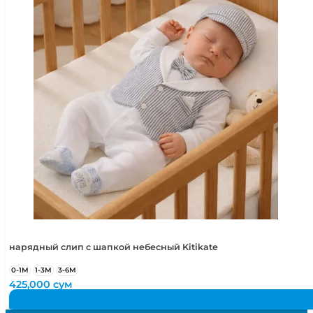
нарядный слип с шапкой небесный Kitikate
0-1М
1-3М
3-6М
425,000
сум