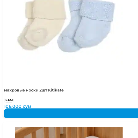
5-6 лет
110-116 см
махровые носки 2шт Kitikate
3-6М
106,000
сум