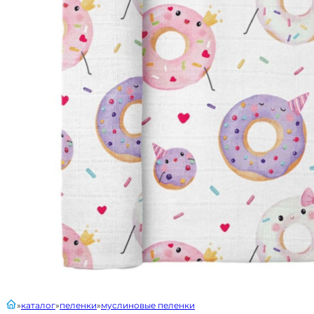
главная
каталог
пеленки
муслиновые пеленки