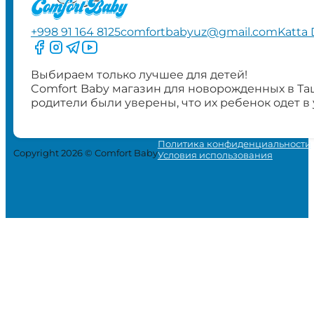
+998 91 164 8125
comfortbabyuz@gmail.com
Katta 
Следите за нами на Facebook
Следите за нами в Instagram
Следите за нами в Telegram
Следите за нами в YouTube
Выбираем только лучшее для детей!
Comfort Baby магазин для новорожденных в Та
родители были уверены, что их ребенок одет в
Политика конфиденциальности
Copyright 2026 © Comfort Baby
Условия использования