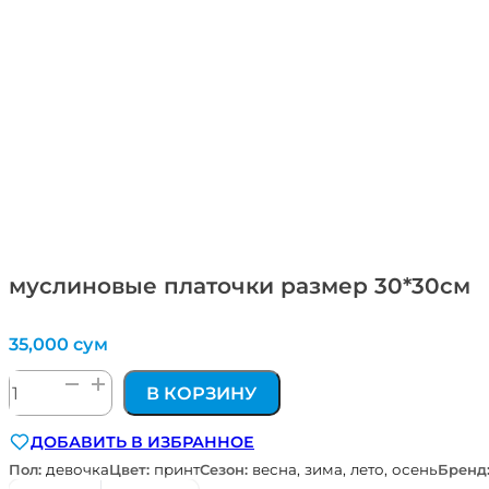
муслиновые платочки размер 30*30см
35,000
сум
Количество
В КОРЗИНУ
товара
муслиновые
ДОБАВИТЬ В ИЗБРАННОЕ
платочки
размер
Пол:
девочка
Цвет:
принт
Сезон:
весна, зима, лето, осень
Бренд