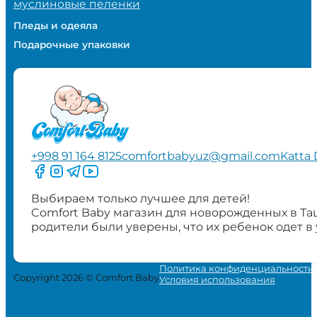
муслиновые пеленки
Пледы и одеяла
Подарочные упаковки
+998 91 164 8125
comfortbabyuz@gmail.com
Katta 
Следите за нами на Facebook
Следите за нами в Instagram
Следите за нами в Telegram
Следите за нами в YouTube
Выбираем только лучшее для детей!
Comfort Baby магазин для новорожденных в Та
родители были уверены, что их ребенок одет в
Политика конфиденциальности
Copyright 2026 © Comfort Baby
Условия использования