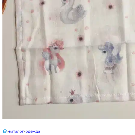
главная
каталог
одежда