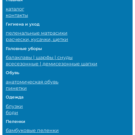
каталог
контакты
Гигиена и уход
пеленальные матрасики
расчески, кусачки, щетки
Головные уборы
балаклавы | шарфы | снуды
всесезонные | демисезонные шапки
Обувь
анатомическая обувь
пинетки
Одежда
блузки
боди
Пеленки
бамбуковые пеленки