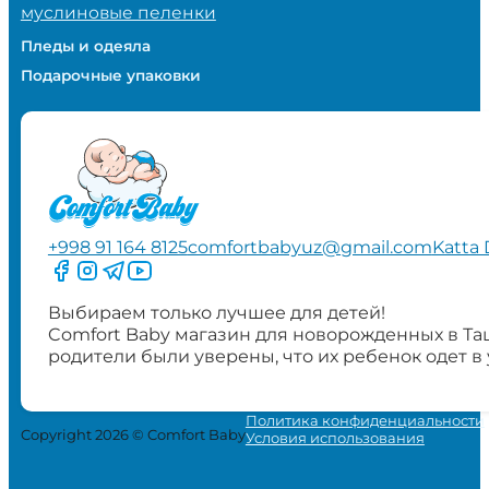
муслиновые пеленки
Пледы и одеяла
Подарочные упаковки
+998 91 164 8125
comfortbabyuz@gmail.com
Katta 
Следите за нами на Facebook
Следите за нами в Instagram
Следите за нами в Telegram
Следите за нами в YouTube
Выбираем только лучшее для детей!
Comfort Baby магазин для новорожденных в Та
родители были уверены, что их ребенок одет в
Политика конфиденциальности
Copyright 2026 © Comfort Baby
Условия использования