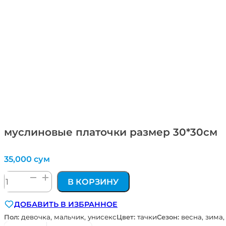
муслиновые платочки размер 30*30см
35,000
сум
Количество
В КОРЗИНУ
товара
муслиновые
ДОБАВИТЬ В ИЗБРАННОЕ
платочки
размер
Пол:
девочка, мальчик, унисекс
Цвет:
тачки
Сезон:
весна, зима,