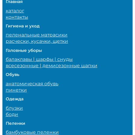
Главная
каталог
контакты
Гигиена и уход
пеленальные матрасики
расчески, кусачки, щетки
Головные уборы
балаклавы | шарфы | снуды
всесезонные | демисезонные шапки
Обувь
анатомическая обувь
пинетки
Одежда
блузки
боди
Пеленки
бамбуковые пеленки