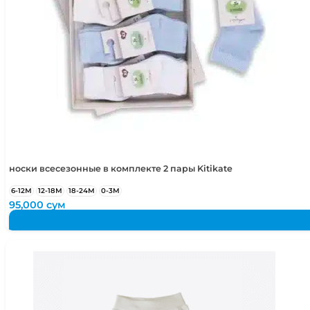
носки всесезонные в комплекте 2 пары Kitikate
6-12М
12-18М
18-24М
0-3М
95,000
сум