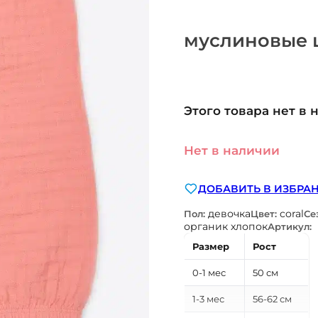
муслиновые ш
Этого товара нет в 
Нет в наличии
ДОБАВИТЬ В ИЗБРА
девочка
coral
Пол:
Цвет:
Се
органик хлопок
Артикул:
Размер
Рост
0-1 мес
50 см
1-3 мес
56-62 см