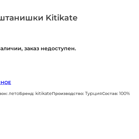
танишки Kitikate
наличии, заказ недоступен.
ННОЕ
лето
kitikate
Турция
100%
зон:
Бренд:
Производство:
Состав: