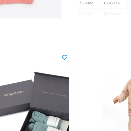
3-6 мес
62-68 см
6-9 мес
68-74 см
9-12 мес
74-80 см
12-18 мес
80-86 см
18-24 мес
86-92 см
2-3 года
92-98 см
3-4 года
98-104 см
4-5 лет
104-110 см
5-6 лет
110-116 см