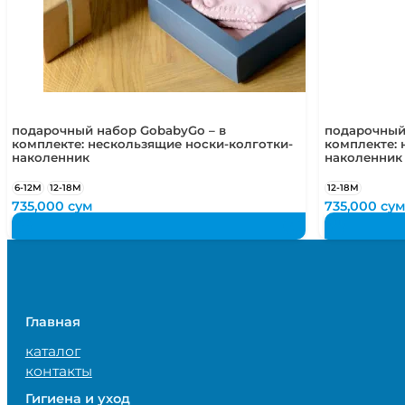
подарочный набор GobabyGo – в
подарочный
комплекте: нескользящие носки-колготки-
комплекте: 
наколенник
наколенник
6-12М
12-18М
12-18М
735,000
сум
735,000
су
Главная
каталог
контакты
Гигиена и уход