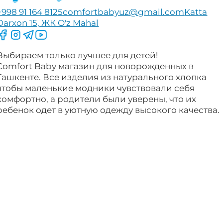
+998 91 164 8125
comfortbabyuz@gmail.com
Katta
Darxon 15, ЖК O'z Mahal
Следите за нами на Facebook
Следите за нами в Instagram
Следите за нами в Telegram
Следите за нами в YouTube
Выбираем только лучшее для детей!
Comfort Baby магазин для новорожденных в
Ташкенте. Все изделия из натурального хлопка
чтобы маленькие модники чувствовали себя
комфортно, а родители были уверены, что их
ребенок одет в уютную одежду высокого качества.