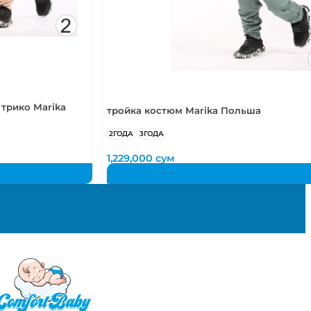
трико Marika
тройка костюм Marika Польша
2ГОДА
3ГОДА
1,229,000
сум