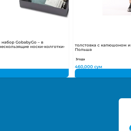
 набор GobabyGo – в
толстовка с капюшоном и 
нескользящие носки-колготки-
Польша
3года
м
460,000
сум