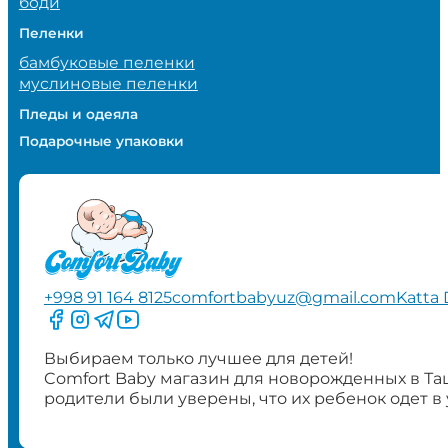
боди
Пеленки
бамбуковые пеленки
муслиновые пеленки
Пледы и одеяла
Подарочные упаковки
+998 91 164 8125
comfortbabyuz@gmail.com
Katta 
Следите за нами на Facebook
Следите за нами в Instagram
Следите за нами в Telegram
Следите за нами в YouTube
Выбираем только лучшее для детей!
Comfort Baby магазин для новорожденных в Та
родители были уверены, что их ребенок одет в