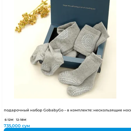
подарочный набор GobabyGo – в комплекте: нескользящие но
6-12М
12-18М
735,000
сум