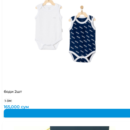
4-5 лет
104-110 см
5-6 лет
110-116 см
боди 2шт
1-3М
165,000
сум