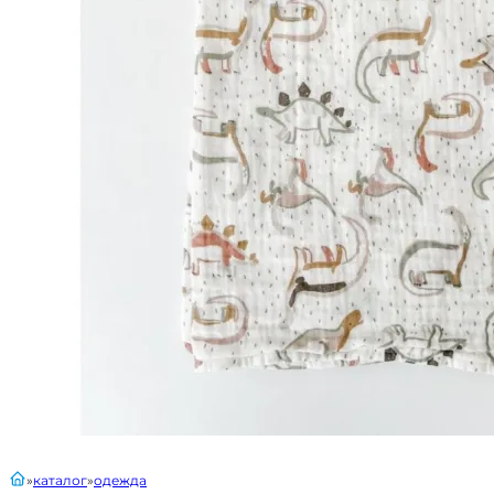
главная
каталог
одежда