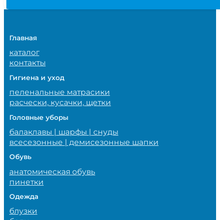
Главная
каталог
контакты
Гигиена и уход
пеленальные матрасики
расчески, кусачки, щетки
Головные уборы
балаклавы | шарфы | снуды
всесезонные | демисезонные шапки
Обувь
анатомическая обувь
пинетки
Одежда
блузки