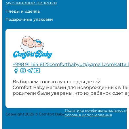
муслиновые пеленки
Пледы и одеяла
Подарочные упаковки
+998 91 164 8125
comfortbabyuz@gmail.com
Katta 
Следите за нами на Facebook
Следите за нами в Instagram
Следите за нами в Telegram
Следите за нами в YouTube
Выбираем только лучшее для детей!
Comfort Baby магазин для новорожденных в Та
родители были уверены, что их ребенок одет в
Политика конфиденциальности
Copyright 2026 © Comfort Baby
Условия использования