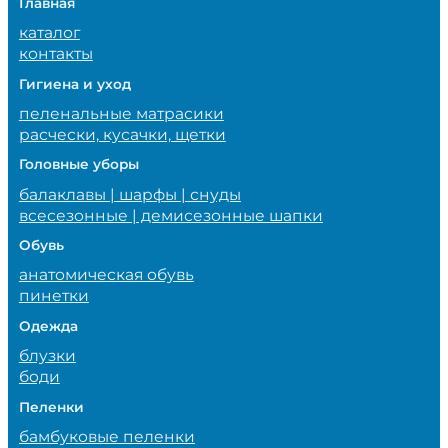
Главная
каталог
контакты
Гигиена и уход
пеленальные матрасики
расчески, кусачки, щетки
Головные уборы
балаклавы | шарфы | снуды
всесезонные | демисезонные шапки
Обувь
анатомическая обувь
пинетки
Одежда
блузки
боди
Пеленки
бамбуковые пеленки