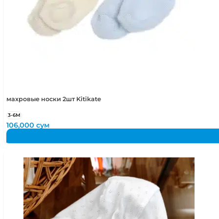
махровые носки 2шт Kitikate
3-6М
106,000
сум