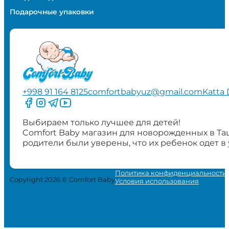
Подарочные упаковки
+998 91 164 8125
comfortbabyuz@gmail.com
Katta 
Следите за нами на Facebook
Следите за нами в Instagram
Следите за нами в Telegram
Следите за нами в YouTube
Выбираем только лучшее для детей!
Comfort Baby магазин для новорожденных в Та
родители были уверены, что их ребенок одет в
Политика конфиденциальности
Copyright 2026 © Comfort Baby
Условия использования