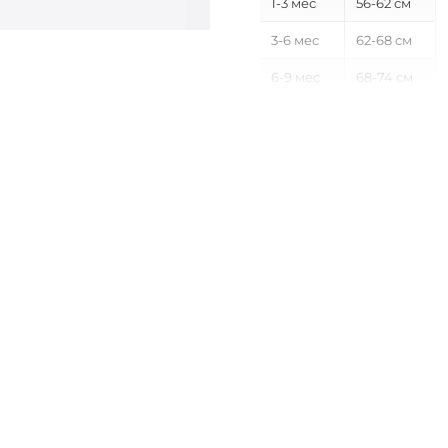
1-3 мес
56-62 см
3-6 мес
62-68 см
6-9 мес
68-74 см
9-12 мес
74-80 см
12-18 мес
80-86 см
18-24 мес
86-92 см
2-3 года
92-98 см
3-4 года
98-104 см
4-5 лет
104-110 см
5-6 лет
110-116 см