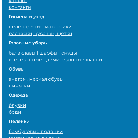
каталог
контакты
Гигиена и уход
пеленальные матрасики
расчески, кусачки, щетки
Головные уборы
балаклавы | шарфы | снуды
всесезонные | демисезонные шапки
Обувь
анатомическая обувь
пинетки
Одежда
блузки
боди
Пеленки
бамбуковые пеленки