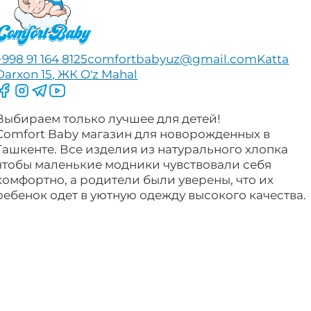
+998 91 164 8125
comfortbabyuz@gmail.com
Katta
Darxon 15, ЖК O'z Mahal
Следите за нами на Facebook
Следите за нами в Instagram
Следите за нами в Telegram
Следите за нами в YouTube
Выбираем только лучшее для детей!
Comfort Baby магазин для новорожденных в
Ташкенте. Все изделия из натурального хлопка
чтобы маленькие модники чувствовали себя
комфортно, а родители были уверены, что их
ребенок одет в уютную одежду высокого качества.