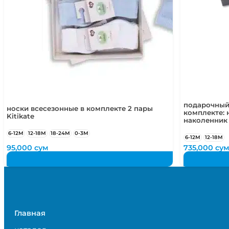
подарочный
носки всесезонные в комплекте 2 пары
комплекте: 
Kitikate
наколенник
6-12М
12-18М
18-24М
0-3М
6-12М
12-18М
95,000
сум
735,000
су
Главная