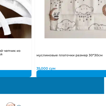
й чепчик из
ый
муслиновые платочки размер 30*30см
35,000
сум