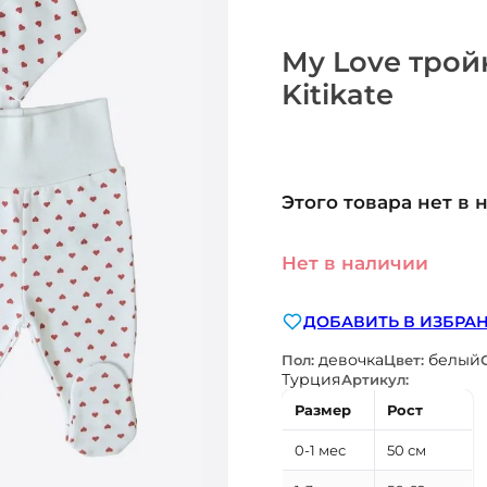
My Love тро
Kitikate
Этого товара нет в 
Нет в наличии
ДОБАВИТЬ В ИЗБРА
девочка
белый
Пол:
Цвет:
Турция
Артикул:
Размер
Рост
0-1 мес
50 см