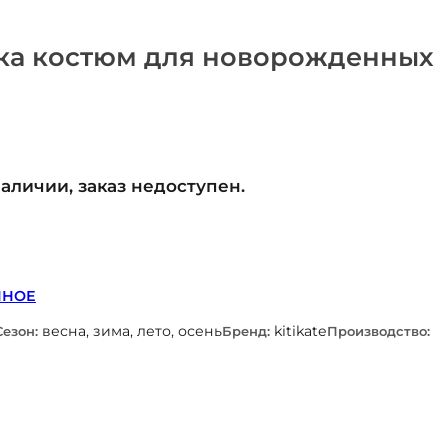
йка костюм для новорожденных
наличии, заказ недоступен.
ННОЕ
весна, зима, лето, осень
kitikate
Сезон:
Бренд:
Производство: