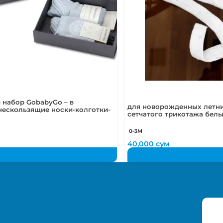
 набор GobabyGo – в
для новорожденных летни
нескользящие носки-колготки-
сетчатого трикотажа бел
0-3М
м
40,000
сум