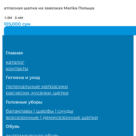
атласная шапка на завязках Marika Польша
1-2М
3-4М
105,000
сум
Главная
каталог
контакты
Гигиена и уход
пеленальные матрасики
расчески, кусачки, щетки
Головные уборы
балаклавы | шарфы | снуды
всесезонные | демисезонные шапки
Обувь
анатомическая обувь