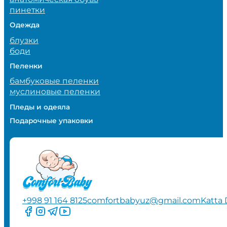
пинетки
Одежда
блузки
боди
Пеленки
бамбуковые пеленки
муслиновые пеленки
Пледы и одеяла
Подарочные упаковки
+998 91 164 8125
comfortbabyuz@gmail.com
Katta 
Следите за нами на Facebook
Следите за нами в Instagram
Следите за нами в Telegram
Следите за нами в YouTube