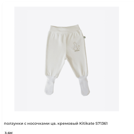
2-3 года
92-98 см
3-4 года
98-104 см
4-5 лет
104-110 см
5-6 лет
110-116 см
ползунки с носочками цв. кремовый Kitikate S71361
3-6М