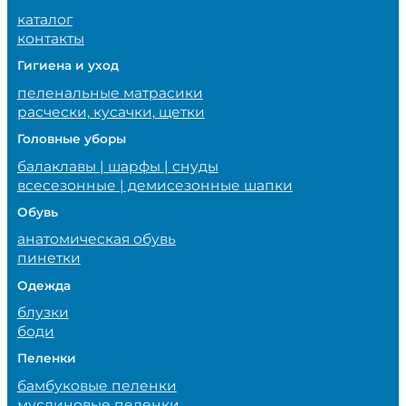
каталог
контакты
Гигиена и уход
пеленальные матрасики
расчески, кусачки, щетки
Головные уборы
балаклавы | шарфы | снуды
всесезонные | демисезонные шапки
Обувь
анатомическая обувь
пинетки
Одежда
блузки
боди
Пеленки
бамбуковые пеленки
муслиновые пеленки