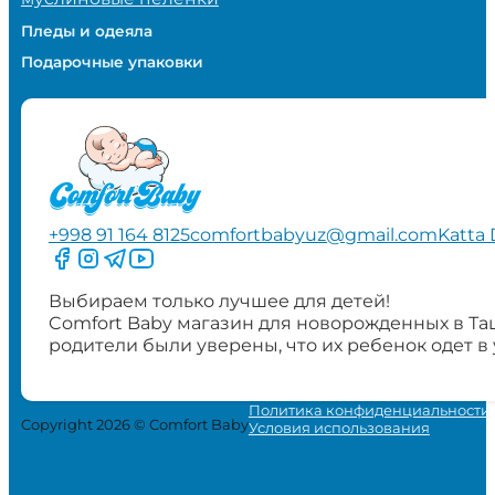
Пледы и одеяла
Подарочные упаковки
+998 91 164 8125
comfortbabyuz@gmail.com
Katta 
Следите за нами на Facebook
Следите за нами в Instagram
Следите за нами в Telegram
Следите за нами в YouTube
Выбираем только лучшее для детей!
Comfort Baby магазин для новорожденных в Та
родители были уверены, что их ребенок одет в
Политика конфиденциальности
Copyright 2026 © Comfort Baby
Условия использования