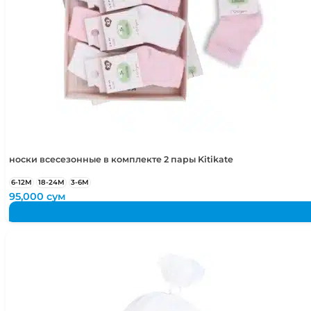
носки всесезонные в комплекте 2 пары Kitikate
6-12М
18-24М
3-6М
95,000
сум