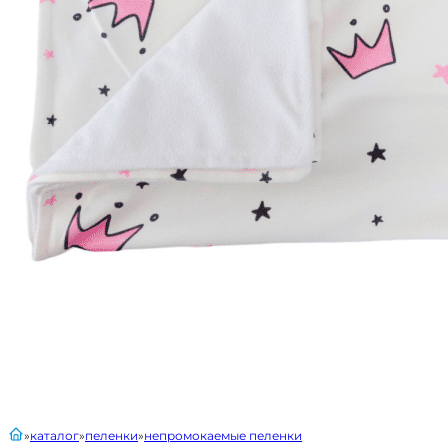
главная
каталог
пеленки
непромокаемые пеленки