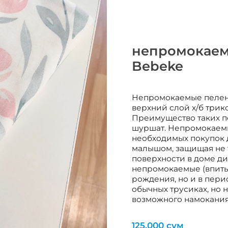
непромокаем
Bebeke
Непромокаемые пеленк
верхний слой х/б трик
Преимущество таких пе
шуршат. Непромокаемы
необходимых покупок 
малышом, защищая не т
поверхности в доме див
непромокаемые (впиты
рождения, но и в пери
обычных трусиках, но 
возможного намокания
125,000
сум