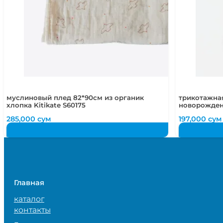
муслиновый плед 82*90см из органик
трикотажная
хлопка Kitikate S60175
новорожденн
285,000
сум
197,000
сум
Главная
каталог
контакты