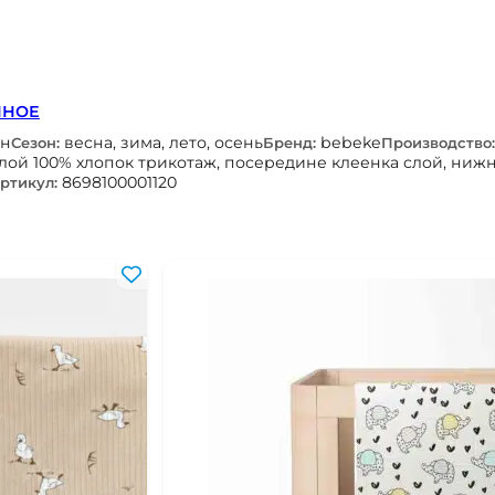
ННОЕ
ан
весна, зима, лето, осень
bebeke
Сезон:
Бренд:
Производство:
лой 100% хлопок трикотаж, посередине клеенка слой, ниж
8698100001120
ртикул: