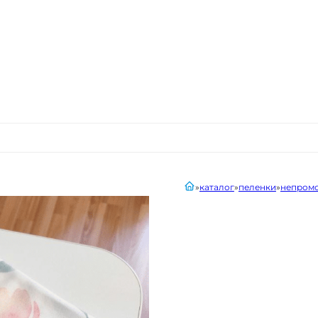
главная
каталог
пеленки
непромо