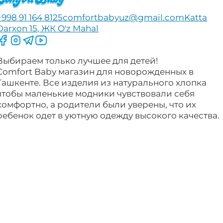
+998 91 164 8125
comfortbabyuz@gmail.com
Katta
Darxon 15, ЖК O'z Mahal
Следите за нами на Facebook
Следите за нами в Instagram
Следите за нами в Telegram
Следите за нами в YouTube
Выбираем только лучшее для детей!
Comfort Baby магазин для новорожденных в
Ташкенте. Все изделия из натурального хлопка
чтобы маленькие модники чувствовали себя
комфортно, а родители были уверены, что их
ребенок одет в уютную одежду высокого качества.