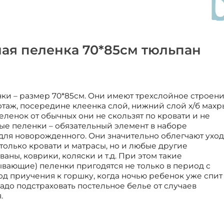
ая пеленка 70*85см тюльпан
и – размер 70*85см. Они имеют трехслойное строени
отаж, посередине клеенка слой, нижний слой х/б махр
ленок от обычных они не скользят по кровати и не
е пеленки – обязательный элемент в наборе
для новорожденного. Они значительно облегчают уход
олько кровати и матрасы, но и любые другие
аны, коврики, коляски и т.д. При этом такие
вающие) пеленки пригодятся не только в период с
од приучения к горшку, когда ночью ребенок уже спит
надо подстраховать постельное белье от случаев
.