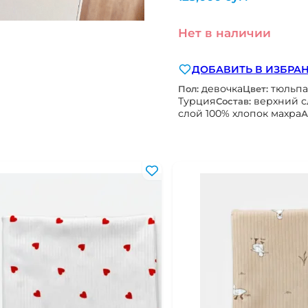
Нет в наличии
ДОБАВИТЬ В ИЗБРА
девочка
тюльп
Пол:
Цвет:
Турция
верхний с
Состав:
слой 100% хлопок махра
А