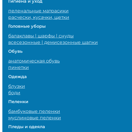
Гигиена и уход
пеленальные матрасики
расчески, кусачки, щетки
Головные уборы
балаклавы | шарфы | снуды
всесезонные | демисезонные шапки
Обувь
анатомическая обувь
пинетки
Одежда
блузки
боди
Пеленки
бамбуковые пеленки
муслиновые пеленки
Пледы и одеяла