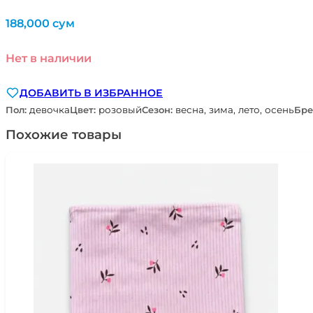
188,000
сум
Нет в наличии
ДОБАВИТЬ В ИЗБРАННОЕ
Пол:
девочка
Цвет:
розовый
Сезон:
весна, зима, лето, осень
Бре
Похожие товары