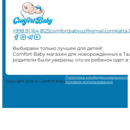
+998 91 164 8125
comfortbabyuz@gmail.com
Katta 
Следите за нами на Facebook
Следите за нами в Instagram
Следите за нами в Telegram
Следите за нами в YouTube
Выбираем только лучшее для детей!
Comfort Baby магазин для новорожденных в Та
родители были уверены, что их ребенок одет в
Политика конфиденциальности
Copyright 2026 © Comfort Baby
Условия использования