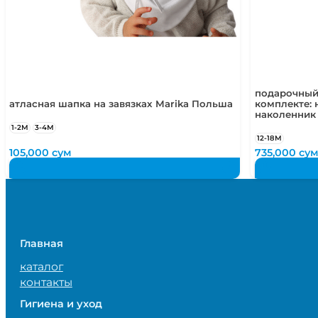
подарочный
атласная шапка на завязках Marika Польша
комплекте: 
наколенник
1-2М
3-4М
12-18М
105,000
сум
735,000
су
Главная
каталог
контакты
Гигиена и уход