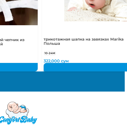
трикотажная шапка на завязках Marika
й чепчик из
Польша
ый
10-24М
322,000
сум