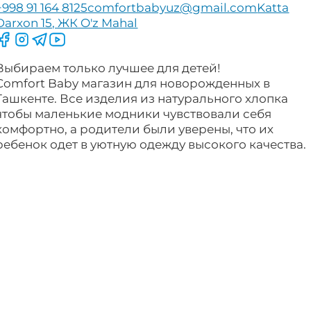
+998 91 164 8125
comfortbabyuz@gmail.com
Katta
Darxon 15, ЖК O'z Mahal
Следите за нами на Facebook
Следите за нами в Instagram
Следите за нами в Telegram
Следите за нами в YouTube
Выбираем только лучшее для детей!
Comfort Baby магазин для новорожденных в
Ташкенте. Все изделия из натурального хлопка
чтобы маленькие модники чувствовали себя
комфортно, а родители были уверены, что их
ребенок одет в уютную одежду высокого качества.