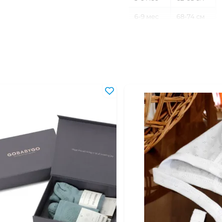
6-9 мес
68-74 см
9-12 мес
74-80 см
12-18 мес
80-86 см
18-24 мес
86-92 см
2-3 года
92-98 см
3-4 года
98-104 см
4-5 лет
104-110 см
5-6 лет
110-116 см