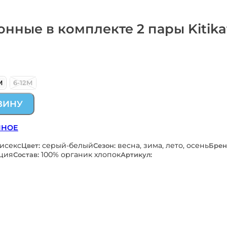
онные в комплекте 2 пары Kitika
М
6-12М
ЗИНУ
ННОЕ
нисекс
серый-белый
весна, зима, лето, осень
Цвет:
Сезон:
Брен
ция
100% органик хлопок
Состав:
Артикул: