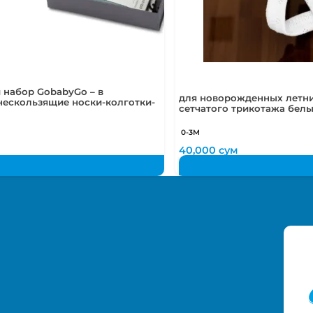
 набор GobabyGo – в
для новорожденных летни
нескользящие носки-колготки-
сетчатого трикотажа бел
0-3М
м
40,000
сум