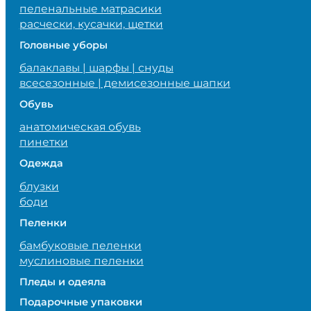
пеленальные матрасики
расчески, кусачки, щетки
Головные уборы
балаклавы | шарфы | снуды
всесезонные | демисезонные шапки
Обувь
анатомическая обувь
пинетки
Одежда
блузки
боди
Пеленки
бамбуковые пеленки
муслиновые пеленки
Пледы и одеяла
Подарочные упаковки