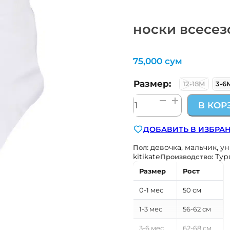
носки всесез
75,000
сум
Размер:
12-18М
3-6
Количество
В КОР
товара
носки
ДОБАВИТЬ В ИЗБРА
всесезонные
в
девочка, мальчик, у
Пол:
комплекте
kitikate
Тур
Производство:
2
Размер
Рост
пары
Kitikate
0-1 мес
50 см
1-3 мес
56-62 см
3-6 мес
62-68 см